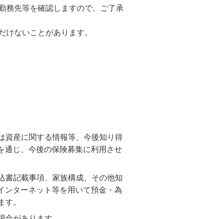
資産形成・資産運用セミナー
カードローン申込（口座なし）
勤務先等を確認しますので、ご了承
だけないことがあります。
は資産に関する情報等、今後知り得
を通じ、今後の保険募集に利用させ
込書記載事項、家族構成、その他知
インターネット等を用いて預金・為
ます。
場合があります。