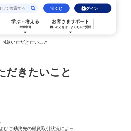
宝くじ
ログイン
学ぶ・考える
お客さまサポート
生涯学習
困ったときは・よくあるご質問
・同意いただきたいこと
閉じる
閉じる
閉じる
閉じる
閉じる
閉じる
みずほJCBデビット（デビットカード）
ご利用中のお客さま
ご検討中のお客さま
ご検討中のお客さま
ご検討中のお客さま
詳しく知りたいときは
ただきたいこと
申込ボードログイン
NISA・投資信託申込
保険の見直し
ライフデザイン・ナビゲーション
よくあるご質問
その他決済・支払いサービス
iDeCo申込
ライフデザイン・ナビゲーション
個人のお客さま向けコンサルティング
ご検討中のお客さま
ライフデザイン・ナビゲーション
医療保険
住宅ローン申込（新規）
みずほプレミアムクラブ
みずほ銀行オンライン相談
年金保険
住宅ローン申込（借換）
来店予約（ご相談）
来店予約（ご相談）
。
カードローン申込（口座あり）
よびご勤務先の融資取引状況によっ