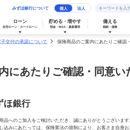
みずほ銀行について
個人
法人
ローン
貯める・増やす
備える
住宅ローン・カードローン
預金・NISA・資産運用
相続・保険
電子交付の承諾について
保険商品のご案内にあたりご確認
>
みずほマイレージクラブカード（クレジ
カードローン
NISA：ニーサ（少額投資非課税制度）
保険
資産形成サポート
ットカード）
内にあたりご確認・同意い
多目的ローン
投資信託
J-Coin Pay
みずほグローバル口座（マルチカレンシ
ずほ銀行
リフォームローン
みずほマイレージクラブ
ー口座）
商品へのご加入をご検討いただき、誠にありがとうございます
個人向け国債
し込みにあたっては、保険業法の規制により、お客さま自身お