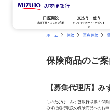
口座開設
支払う・使う
来店不要・スマホで完結
クレジットカード・デビット
ホーム
保険
医療保険
>
>
>
みずほ楽天カード（クレジットカード）
住宅ローン
預金
相続・承継・資産管理
おかねアカデミー
困ったときは
保険商品のご案
みずほWallet
みずほ リ・バース60
iDeCo：イデコ（個人型確定拠出年金）
【募集代理店】み
みずほダイレクト
教育ローン
外貨預金
このたびは、みずほ銀行取扱の保険
オンライン金融商品仲介サービス
みずほ銀行取扱の保険商品へのお申