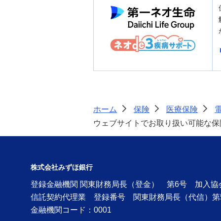
ホーム
保険
医療保険
>
>
>
ウェブサイトでお取り扱い可能な保
株式会社みずほ銀行
登録金融機関 関東財務局長（登金） 第6号 加入
信託契約代理業 登録番号 関東財務局長（代信）第
金融機関コード：0001