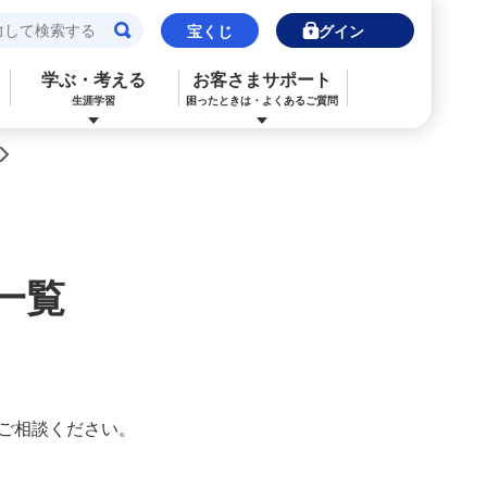
宝くじ
ログイン
学ぶ・考える
お客さまサポート
生涯学習
困ったときは・よくあるご質問
>
閉じる
閉じる
閉じる
閉じる
閉じる
閉じる
みずほJCBデビット（デビットカード）
ご利用中のお客さま
ご検討中のお客さま
ご検討中のお客さま
ご検討中のお客さま
詳しく知りたいときは
申込ボードログイン
NISA・投資信託申込
保険の見直し
ライフデザイン・ナビゲーション
よくあるご質問
一覧
その他決済・支払いサービス
iDeCo申込
ライフデザイン・ナビゲーション
個人のお客さま向けコンサルティング
ご検討中のお客さま
ライフデザイン・ナビゲーション
医療保険
住宅ローン申込（新規）
みずほプレミアムクラブ
みずほ銀行オンライン相談
年金保険
住宅ローン申込（借換）
ご相談ください。
来店予約（ご相談）
来店予約（ご相談）
カードローン申込（口座あり）