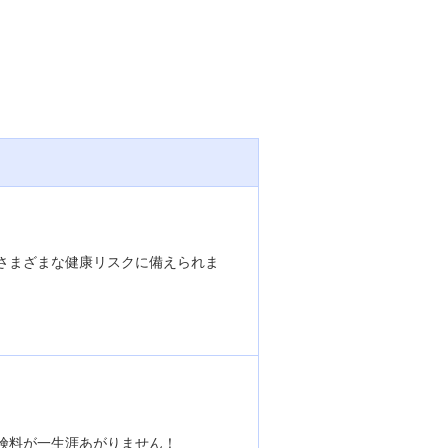
資産形成・資産運用セミナー
カードローン申込（口座なし）
さまざまな健康リスクに備えられま
険料が一生涯あがりません！