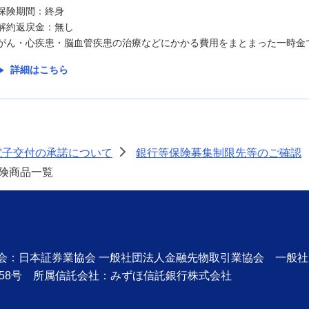
保険期間：終身
解約返戻金：無し
がん・心疾患・脳血管疾患の治療などにかかる費用をまとまった一時金
詳細はこちら
電子交付の承諾について
銀行等保険募集制限先等のご確認
>
険商品一覧
協会：日本証券業協会 一般社団法人金融先物取引業協会 一般
58号 所属信託会社：みずほ信託銀行株式会社