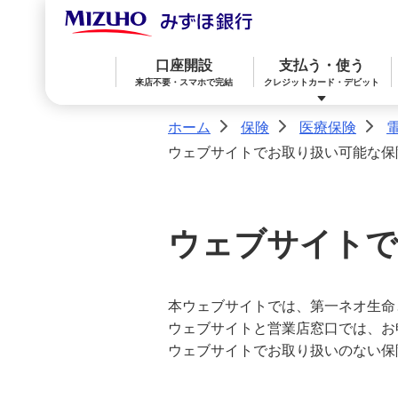
口座開設
支払う・使う
来店不要・スマホで完結
クレジットカード・デビット
ホーム
保険
医療保険
>
>
>
ウェブサイトでお取り扱い可能な保
みずほ楽天カード（クレジットカード）
住宅ローン
預金
相続・承継・資産管理
おかねアカデミー
困ったときは
ウェブサイトで
みずほWallet
みずほ リ・バース60
iDeCo：イデコ（個人型確定拠出年金）
本ウェブサイトでは、第一ネオ生命
みずほダイレクト
教育ローン
外貨預金
ウェブサイトと営業店窓口では、お
ウェブサイトでお取り扱いのない保
オンライン金融商品仲介サービス