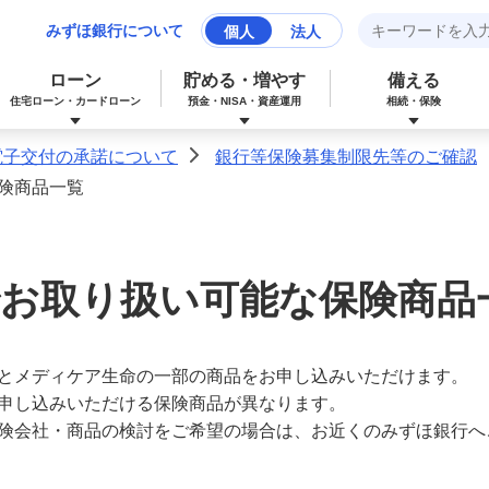
みずほ銀行について
個人
法人
ローン
貯める・増やす
備える
住宅ローン・カードローン
預金・NISA・資産運用
相続・保険
電子交付の承諾について
銀行等保険募集制限先等のご確認
>
険商品一覧
みずほマイレージクラブカード（クレジ
カードローン
NISA：ニーサ（少額投資非課税制度）
保険
資産形成サポート
ットカード）
お取り扱い可能な保険商品
多目的ローン
投資信託
J-Coin Pay
みずほグローバル口座（マルチカレンシ
とメディケア生命の一部の商品をお申し込みいただけます。
リフォームローン
みずほマイレージクラブ
ー口座）
申し込みいただける保険商品が異なります。
険会社・商品の検討をご希望の場合は、お近くのみずほ銀行へ
個人向け国債