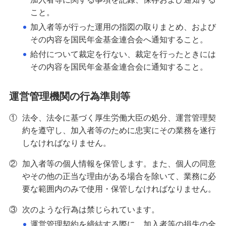
こと。
みずほDC・iDeCoアプリ
加入者等が行った運用の指図の取りまとめ、および
その内容を国民年金基金連合会へ通知すること。
投資信託
給付について裁定を行ない、裁定を行ったときには
その内容を国民年金基金連合会に通知すること。
外貨預金
運営管理機関の行為準則等
みずほグローバル口座（マルチカレンシー口
①
法令、法令に基づく厚生労働大臣の処分、運営管理契
座）
約を遵守し、加入者等のために忠実にその業務を遂行
しなければなりません。
オンライン金融商品仲介サービス
②
加入者等の個人情報を保管します。また、個人の同意
やその他の正当な理由がある場合を除いて、業務に必
要な範囲内のみで使用・保管しなければなりません。
個人向け国債
③
次のような行為は禁じられています。
運営管理契約を締結する際に、加入者等の損失の全