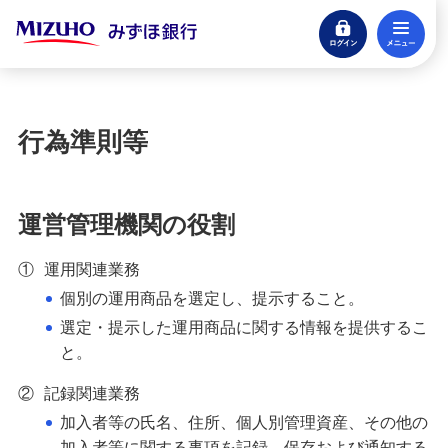
ログイン
メ
ご加入までのお手続き
閉じる
各種お手続き
行為準則等
運用商品の見直し
60歳を迎える加入者のお手続き
運営管理機関の役割
老齢給付金の受取手続き
①
運用関連業務
個別の運用商品を選定し、提示すること。
脱退一時金
選定・提示した運用商品に関する情報を提供するこ
と。
行為準則等
②
記録関連業務
加入者等の氏名、住所、個人別管理資産、その他の
企業型確定拠出年金からの移換
加入者等に関する事項を記録、保存および通知する