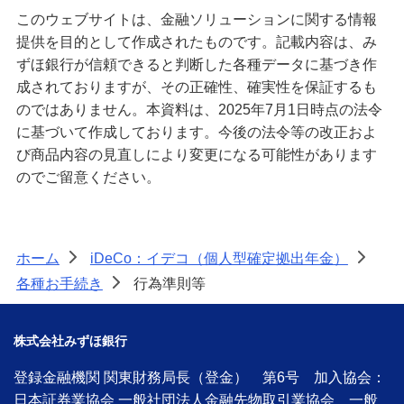
このウェブサイトは、金融ソリューションに関する情報
提供を目的として作成されたものです。記載内容は、み
ずほ銀行が信頼できると判断した各種データに基づき作
成されておりますが、その正確性、確実性を保証するも
のではありません。本資料は、2025年7月1日時点の法令
に基づいて作成しております。今後の法令等の改正およ
び商品内容の見直しにより変更になる可能性があります
のでご留意ください。
ホーム
iDeCo：イデコ（個人型確定拠出年金）
>
>
各種お手続き
行為準則等
>
株式会社みずほ銀行
登録金融機関 関東財務局長（登金） 第6号 加入協会：
日本証券業協会 一般社団法人金融先物取引業協会 一般