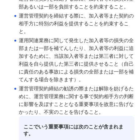
金銭信託「貯蓄の達人」
部あるいは一部を負担することを約束すること。
運営管理契約を締結する際に、加入者等また契約の
相手方に特別の利益を提供することを約束するこ
ご検討中のお客さま
と。
NISA・投資信託申込
運用関連業務に関して発生した加入者等の損失の全
部または一部を補てんしたり、加入者等の利益に追
iDeCo申込
加するために、当該加入者等または第三者に対して
ライフデザイン・ナビゲーション
利益を自ら提供した第三者に提供させること（自己
に責任のある事故による損失の全部または一部を補
みずほ銀行オンライン相談
てんする場合を除きます）。
運営管理契約締結の勧誘の際または解除を妨げるた
来店予約（ご相談）
めに、運営管理業務に関する事で契約相手方の判断
資産形成・資産運用セミナー
に影響を及ぼすこととなる重要事項を故意に告げな
かったり、不実のことを告げること。
ここでいう重要事項には次のことが含まれま
備える
す。
相続・保険