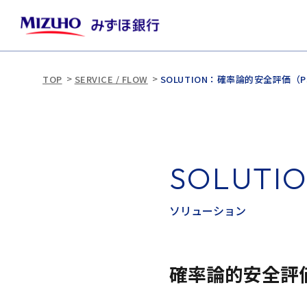
TOP
SERVICE / FLOW
SOLUTION：確率論的安全評価（
S
O
L
U
T
I
ソ
リ
ュ
ー
シ
ョ
ン
確率論的安全評価