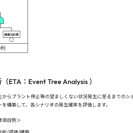
：Event Tree Analysis ）
生からプラント停止等の望ましくない状況発生に至るまでのシ
ーを構築して、各シナリオの発生確率を評価します。
業項目例＞
析/評価/構築