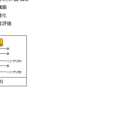
構築
量化
度評価