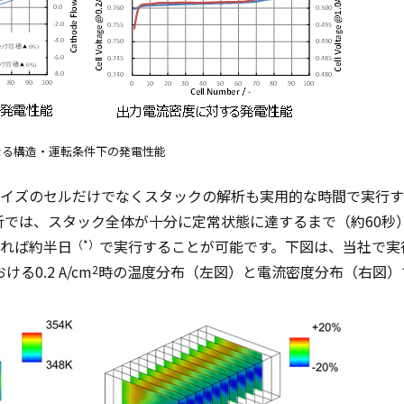
なる構造・運転条件下の発電性能
実機サイズのセルだけでなくスタックの解析も実用的な時間で実行
析では、スタック全体が十分に定常状態に達するまで（約60秒
すれば約半日
で実行することが可能です。下図は、当社で実行
（*）
0.2 A/cm
時の温度分布（左図）と電流密度分布（右図）
2