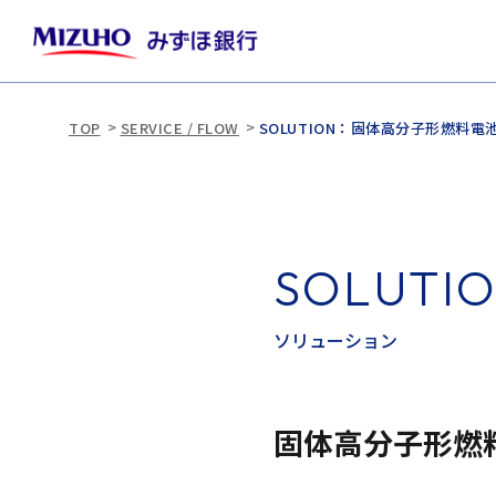
TOP
SERVICE / FLOW
SOLUTION：固体高分子形燃料電池
S
O
L
U
T
I
ソ
リ
ュ
ー
シ
ョ
ン
固体高分子形燃料