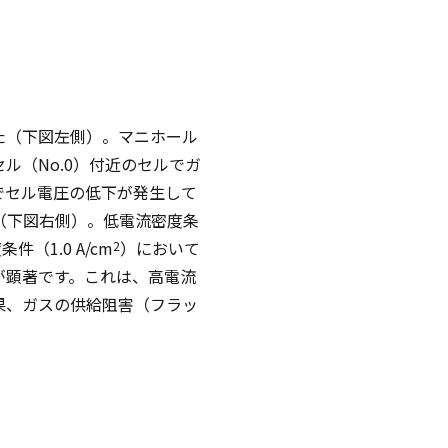
た（下図左側）。マニホール
ル（No.0）付近のセルでガ
でセル電圧の低下が発生して
（下図右側）。低電流密度条
（1.0 A/cm
）において
2
下が顕著です。これは、高電流
果、ガスの供給阻害（フラッ