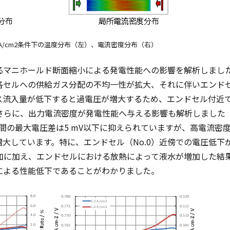
2 A/cm2条件下の温度分布（左）、電流密度分布（右）
るマニホールド断面縮小による発電性能への影響を解析しまし
セルへの供給ガス分配の不均一性が拡大、それに伴いエンドセ
ス流入量が低下すると過電圧が増大するため、エンドセル付近
さらに、出力電流密度が発電性能へ与える影響も解析しました
の最大電圧差は5 mV以下に抑えられていますが、高電流密度条件
が増大しています。特に、エンドセル（No.0）近傍での電圧低
加に加え、エンドセルにおける放熱によって液水が増加した結
による性能低下であることがわかりました。