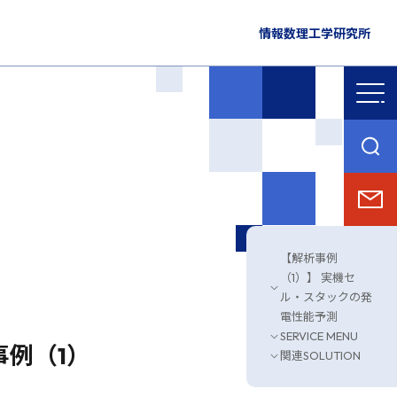
情報数理工学研究所
【解析事例
（1）】 実機セ
ル・スタックの発
電性能予測
SERVICE MENU
事例（1）
関連SOLUTION