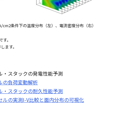
2 A/cm2条件下の温度分布（左）、電流密度分布（右）
標です。
存します。
ル・スタックの発電性能予測
ルの負荷変動解析
ル・スタックの耐久性能予測
セルの実測I-V比較と面内分布の可視化