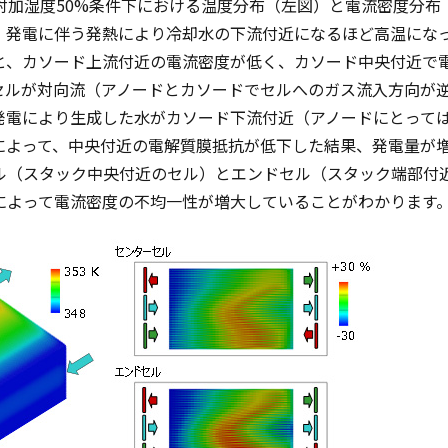
対加湿度50%条件下における温度分布（左図）と電流密度分布
、発電に伴う発熱により冷却水の下流付近になるほど高温にな
と、カソード上流付近の電流密度が低く、カソード中央付近で
セルが対向流（アノードとカソードでセルへのガス流入方向が
発電により生成した水がカソード下流付近（アノードにとって
によって、中央付近の電解質膜抵抗が低下した結果、発電量が
ル（スタック中央付近のセル）とエンドセル（スタック端部付
によって電流密度の不均一性が増大していることがわかります