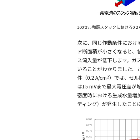
100セル積層スタックにおける0.
次に、同じ作動条件におけ
ド断面積が小さくなると、各
ス流入量が低下します。ガ
いることがわかりました。
件（0.2 A/cm
）では、セル間
2
は15 mVまで最大電圧差
密度時における生成水量増
ディング）が発生したこと