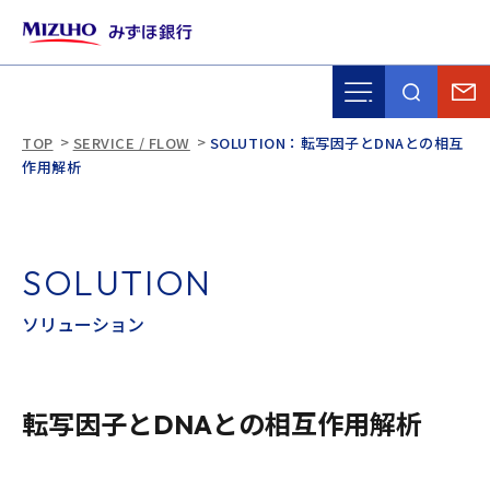
TOP
SERVICE / FLOW
SOLUTION：転写因子とDNAとの相互
作用解析
S
O
L
U
T
I
O
N
ソ
リ
ュ
ー
シ
ョ
ン
転写因子とDNAとの相互作用解析