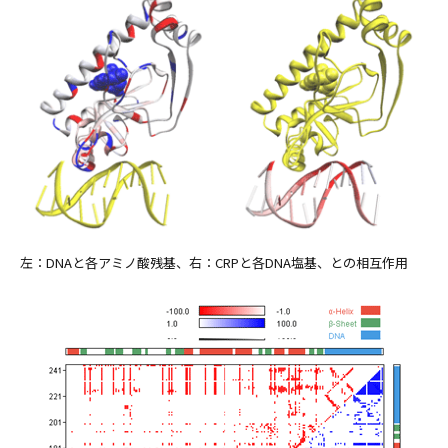
左：DNAと各アミノ酸残基、右：CRPと各DNA塩基、との相互作用