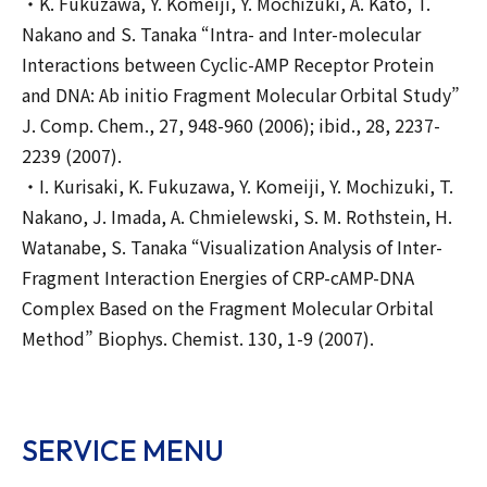
・K. Fukuzawa, Y. Komeiji, Y. Mochizuki, A. Kato, T.
Nakano and S. Tanaka “Intra- and Inter-molecular
Interactions between Cyclic-AMP Receptor Protein
and DNA: Ab initio Fragment Molecular Orbital Study”
J. Comp. Chem., 27, 948-960 (2006); ibid., 28, 2237-
2239 (2007).
・I. Kurisaki, K. Fukuzawa, Y. Komeiji, Y. Mochizuki, T.
Nakano, J. Imada, A. Chmielewski, S. M. Rothstein, H.
Watanabe, S. Tanaka “Visualization Analysis of Inter-
Fragment Interaction Energies of CRP-cAMP-DNA
Complex Based on the Fragment Molecular Orbital
Method” Biophys. Chemist. 130, 1-9 (2007).
SERVICE MENU