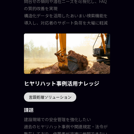
問合せの傾向や潜在ニーズを可視化し、FAQ
の質的改善を実現
構造化データを活用したあいまい検索機能を
導入し、対応者のサポート負荷を大幅に軽減
ヒヤリハット事例活用ナレッジ
言語処理ソリューション
課題
建設現場での安全管理を強化したい
過去のヒヤリハット事例や関連規定・法令が
散在しており、作業者が迅速に参照できない