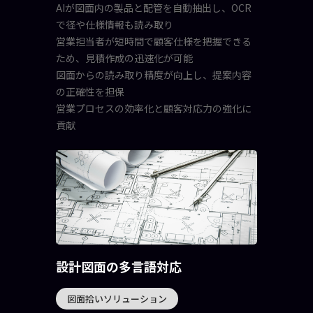
AIが図面内の製品と配管を自動抽出し、OCR
で径や仕様情報も読み取り
営業担当者が短時間で顧客仕様を把握できる
ため、見積作成の迅速化が可能
図面からの読み取り精度が向上し、提案内容
の正確性を担保
営業プロセスの効率化と顧客対応力の強化に
貢献
設計図面の多言語対応
図面拾いソリューション