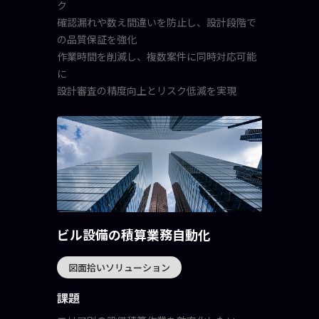
ク
確認漏れや数え間違いを防止し、設計段階で
の品質保証を強化
作業時間を削減し、複数案件に同時対応可能
に
設計審査の精度向上とリスク低減を実現
ビル設備の積算業務自動化
図面拾いソリューション
課題