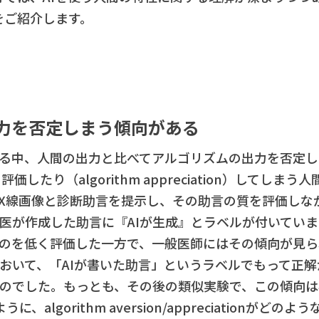
をご紹介します。
を否定しまう傾向がある​​​​
る中、人間の出力と比べてアルゴリズムの出力を否定したり（
く評価したり（algorithm appreciation）してし
X線画像と診断助言を提示し、その助言の質を評価しな
医が作成した助言に『AIが生成』とラベルが付いてい
ものを低く評価した一方で、一般医師にはその傾向が見られ
おいて、「AIが書いた助言」というラベルでもって正
のでした。もっとも、その後の類似実験で、この傾向は
に、algorithm aversion/appreciationが