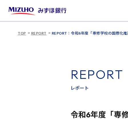
TOP
REPORT
REPORT：令和6年度「専修学校の国際化
R
E
P
O
R
T
レ
ポ
ー
ト
令和6年度「専