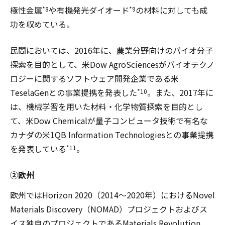
極性金属
や有機発光ダイオード
の材料に対しても成
*8
*9
功を収めている。
民間においては、2016年に、農業分野向けのバイオ分子
探索を目的として、米Dow AgroSciencesがバイオテクノ
ロジーに関するソフトウェア開発企業である米
TeselaGenとの事業提携を発表した
。また、2017年に
*10
は、機械学習を用いた材料・化学物質探索を目的とし
て、米Dow Chemicalが量子コンピュータ技術で有名な
カナダの米1QB Information Technologiesとの事業提携
を発表している
。
*11
②欧州
欧州ではHorizon 2020（2014～2020年）におけるNovel
Materials Discovery（NOMAD）プロジェクトおよびス
イス独自のプロジェクトであるMaterials Revolution