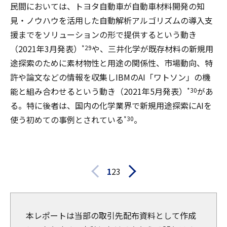
民間においては、トヨタ自動車が自動車材料開発の知
見・ノウハウを活用した自動解析アルゴリズムの導入支
援までをソリューションの形で提供するという動き
（2021年3月発表）
や、三井化学が既存材料の新規用
*29
途探索のために素材物性と用途の関係性、市場動向、特
許や論文などの情報を収集しIBMのAI「ワトソン」の機
能と組み合わせるという動き（2021年5月発表）
があ
*30
る。特に後者は、国内の化学業界で新規用途探索にAIを
使う初めての事例とされている
。
*30
1
2
3
本レポートは当部の取引先配布資料として作成