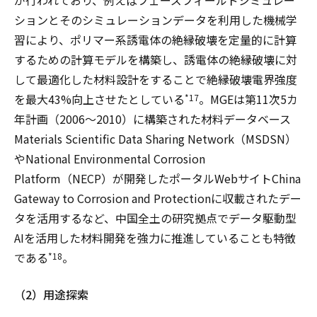
が行われており、例えばフェーズフィールドシミュレー
ションとそのシミュレーションデータを利用した機械学
習により、ポリマー系誘電体の絶縁破壊を定量的に計算
するための計算モデルを構築し、誘電体の絶縁破壊に対
して最適化した材料設計をすることで絶縁破壊電界強度
を最大43%向上させたとしている
。MGEは第11次5カ
*17
年計画（2006～2010）に構築された材料データベース
Materials Scientific Data Sharing Network（MSDSN）
やNational Environmental Corrosion
Platform（NECP）が開発したポータルWebサイトChina
Gateway to Corrosion and Protectionに収載されたデー
タを活用するなど、中国全土の研究拠点でデータ駆動型
AIを活用した材料開発を強力に推進していることも特徴
である
。
*18
（2）用途探索