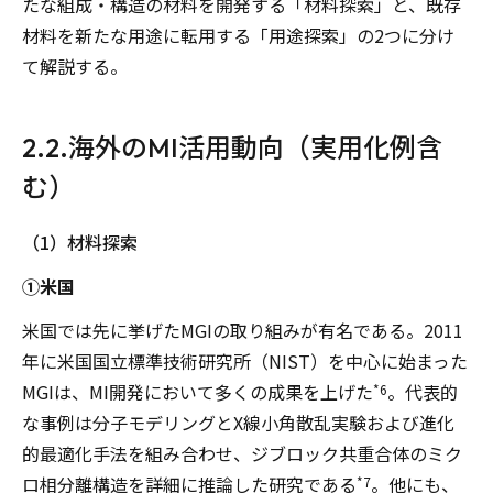
たな組成・構造の材料を開発する「材料探索」と、既存
材料を新たな用途に転用する「用途探索」の2つに分け
て解説する。
2.2.海外のMI活用動向（実用化例含
む）
（1）材料探索
①米国
米国では先に挙げたMGIの取り組みが有名である。2011
年に米国国立標準技術研究所（NIST）を中心に始まった
MGIは、MI開発において多くの成果を上げた
。代表的
*6
な事例は分子モデリングとX線小角散乱実験および進化
的最適化手法を組み合わせ、ジブロック共重合体のミク
ロ相分離構造を詳細に推論した研究である
。他にも、
*7