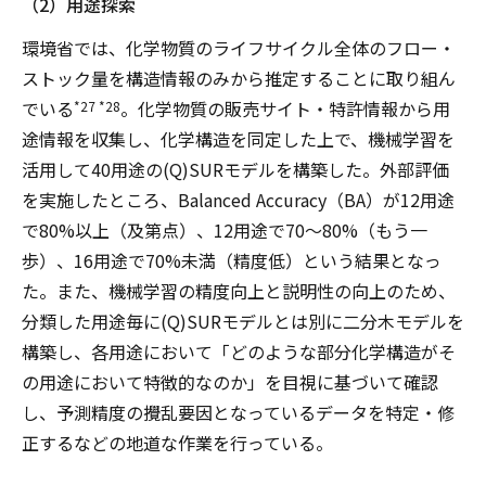
（2）用途探索
環境省では、化学物質のライフサイクル全体のフロー・
ストック量を構造情報のみから推定することに取り組ん
でいる
。化学物質の販売サイト・特許情報から用
*27 *28
途情報を収集し、化学構造を同定した上で、機械学習を
活用して40用途の(Q)SURモデルを構築した。外部評価
を実施したところ、Balanced Accuracy（BA）が12用途
で80%以上（及第点）、12用途で70～80%（もう一
歩）、16用途で70%未満（精度低）という結果となっ
た。また、機械学習の精度向上と説明性の向上のため、
分類した用途毎に(Q)SURモデルとは別に二分木モデルを
構築し、各用途において「どのような部分化学構造がそ
の用途において特徴的なのか」を目視に基づいて確認
し、予測精度の攪乱要因となっているデータを特定・修
正するなどの地道な作業を行っている。