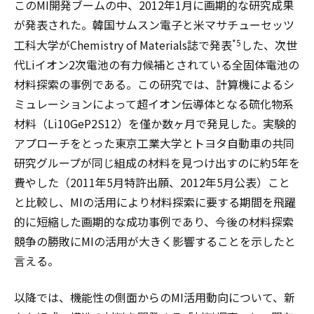
このMI開発ブームの中、2012年1月に画期的な研究成果
が発表された。韓国サムスン電子と米マサチューセッツ
*5
工科大学がChemistry of Materials誌で発表
した、次世
代Liイオン2次電池の有力候補とされている全固体電池の
材料探索の事例である。この研究では、計算機によるシ
ミュレーションによって超イオン伝導体となる硫化物系
材料（Li10GeP2S12）を僅か数ヶ月で発見した。実験的
アプローチをとった東京工業大学とトヨタ自動車の共同
研究グループが同じ組成の材料を見つけ出すのに約5年を
費やした（2011年5月特許出願、2012年5月公表）こと
と比較し、MIの活用により材料探索に要する期間を飛躍
的に短縮した画期的な成功事例であり、今後の材料探索
競争の勝敗にMIの活用が大きく影響することを示したと
言える。
以降では、機能性の側面からのMI活用動向について、新