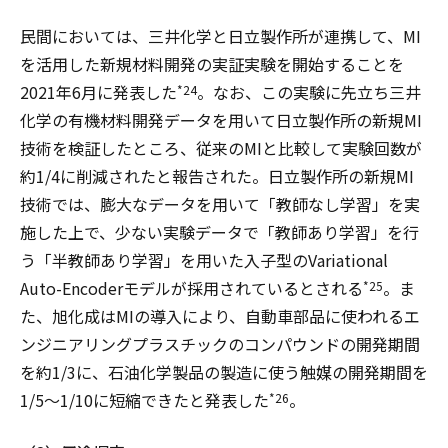
民間においては、三井化学と日立製作所が連携して、MI
を活用した新規材料開発の実証実験を開始することを
2021年6月に発表した
。なお、この実験に先立ち三井
*24
化学の有機材料開発データを用いて日立製作所の新規MI
技術を検証したところ、従来のMIと比較して実験回数が
約1/4に削減されたと報告された。日立製作所の新規MI
技術では、膨大なデータを用いて「教師なし学習」を実
施した上で、少ない実験データで「教師あり学習」を行
う「半教師あり学習」を用いた入子型のVariational
Auto-Encoderモデルが採用されているとされる
。ま
*25
た、旭化成はMIの導入により、自動車部品に使われるエ
ンジニアリングプラスチックのコンパウンドの開発期間
を約1/3に、石油化学製品の製造に使う触媒の開発期間を
1/5～1/10に短縮できたと発表した
。
*26