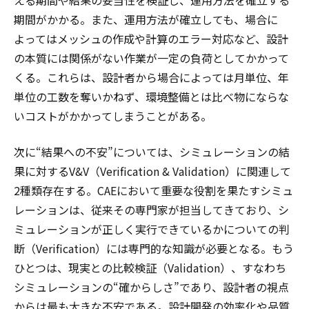
える期間や結果の妥当性を検証し、運用方法を確立する
期間がかかる。また、運用方法が確立しても、場合に
よってはメッシュの作成や計算のエラー対応など、設計
の本質には関係がない作業が一定の負荷としてかかって
くる。これらは、設計者から場合によっては月単位、年
単位の工数を奪いかねず、環境整備とは比べ物にならな
いコストがかかってしまうことがある。
次に“結果への不安”については、シミュレーションの結
果に対するV&V（Verification & Validation）に関連して
2種類存在する。CAEにおいて重要な役割を果たすシミュ
レーションは、従来その専門家が担当してきており、シ
ミュレーションが正しく実行できているかについての判
断（Verification）には専門的な知識が必要となる。もう
ひとつは、現実との比較検証（Validation）、すなわち
シミュレーションの“確からしさ”であり、設計者の視点
からは最も大きな不安である。設計開発の効率化や品質