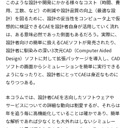
このような設計や開発にかかる様々なコスト（時間、費
用、工数、など）の削減や設計品質の向上（最適な設
計）を図るために、設計の妥当性をコンピュータ上で仮
想的に検証できるCAEを設計者自身が活用していく流れ
は、ある意味必然であった側面もあるだろう。実際に、
設計者向けの簡単に扱えるCAEソフトが発売されたり、
設計者に馴染みの深い3次元CAD（Computer Aided
Design）ソフトに対して拡張パッケージを導入し、CAD
ソフトの画面からシミュレーションを簡単に実行できる
ようになったりと、設計者にとってCAEは身近なものに
なりつつある。
本コラムでは、設計者CAEを志向したソフトウェアや
サービスについての詳細な動向は割愛するが、それらは
年を追う毎に高機能化していることは確かであり、簡単
な解析であれば少なくとも大外れはしないシミュレー