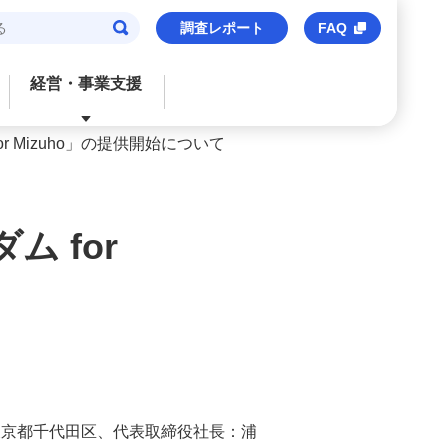
調査レポート
FAQ
経営・事業支援
 Mizuho」の提供開始について
閉じる
閉じる
閉じる
閉じる
閉じる
ご検討中のお客さま
おすすめサービス
おすすめサービス
おすすめサービス
おすすめのサービス
 for
法人口座
信用保証協会保証付貸出
M’s Palette
海外事業支援
事業承継・財務コンサルティング
みずほビジネスデビット
みずほe–ビジネスサイト
トランザクションバンキング
M&Aアドバイザリー
M's Palette
みずほビジネスWEB
外国送金
株式上場支援（IPO）
みずほビジネスデビット
〈みずほ〉の海外ネットワーク
みずほデジタルコネクト
みずほWEB帳票サービス
ビジネスマッチング
東京都千代田区、代表取締役社長：浦