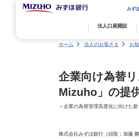
みず
法人口座開設
ホーム
法人のお客さま
お
>
>
資金調達
決済業務
国際業務
経営・事業支援
外国為替取引
資金調達
アドバイス・コンサルティングに関する
企業向け為替リ
金融プロダクツを活用したファイナンス
法人決済基本サービス
サービス
Mizuho」の
決済サービス
自社システムとの連携による効率化
～企業の為替管理高度化に向けた新
国際業務
入金管理業務の効率化
株式会社みずほ銀行（頭取：加藤 
サステナブルプロダクツ