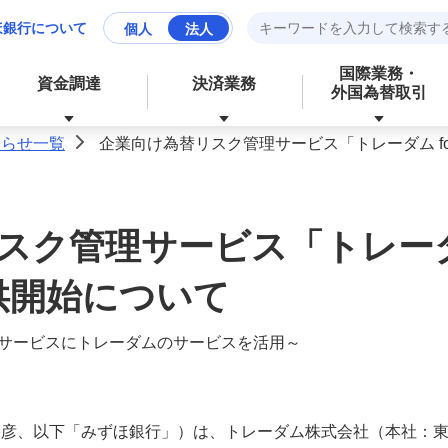
ほ銀行について
個人
法人
国際業務・
資金調達
決済業務
外国為替取引
知らせ一覧
企業向け為替リスク管理サービス「トレーダム for
>
資産運用
財務、ローンなど、お金に関する
スク管理サービス「トレーダム
成長分野の支援
資金管理業務の効率化
サービス
提供開始について
経営・事業支援
外為業務の効率化
サービスにトレーダムのサービスを活用～
外国為替取引
その他業務の効率化
勝彦、以下「みずほ銀行」）は、トレーダム株式会社（本社：