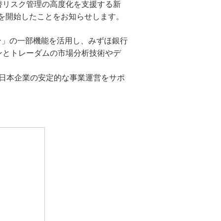
替リスク管理の高度化を支援する新
M's PayBridge
経営戦略アドバイス
提供を開始したことをお知らせします。
UPSIDER（法人クレジットカード）
イノベーション企業支援 M's Salon
ン」の一部機能を活用し、みずほ銀行
ンとトレーダムの市場分析技術やデ
日本企業の安定的な事業運営をサポ