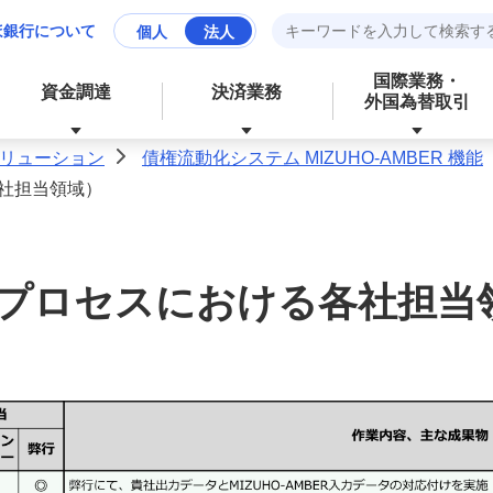
ほ銀行について
個人
法人
国際業務・
資金調達
決済業務
外国為替取引
ソリューション
債権流動化システム MIZUHO-AMBER 機能
>
社担当領域）
資産運用
財務、ローンなど、お金に関する
成長分野の支援
資金管理業務の効率化
サービス
プロセスにおける各社担当
経営・事業支援
外為業務の効率化
外国為替取引
その他業務の効率化