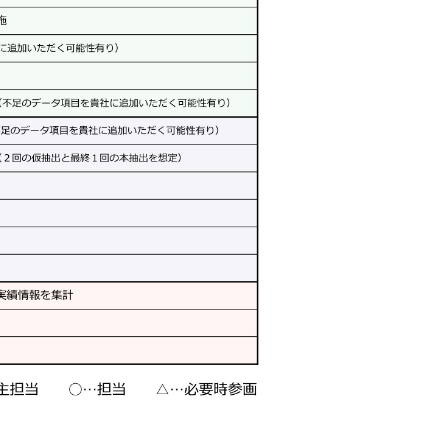
M's PayBridge
経営戦略アドバイス
UPSIDER（法人クレジットカード）
イノベーション企業支援 M's Salon