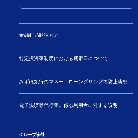
支援コンサルティングサービス そ
の他サービス
品質是正処置管理ソリューション
Systemaflow® 概要
金融商品勧誘方針
品質是正処置管理ソリューション
Systemaflow® 特長・効果
特定投資家制度における期限日について
品質是正処置管理ソリューション
Systemaflow® 適応事例
みずほ銀行のマネー・ローンダリング等防止態勢
品質是正処置管理ソリューシ
ョン Systemaflow® 機能
電子決済等代行業に係る利用者に対する説明
品質是正処置管理ソリューション
Systemaflow® 稼働環境
グループ会社