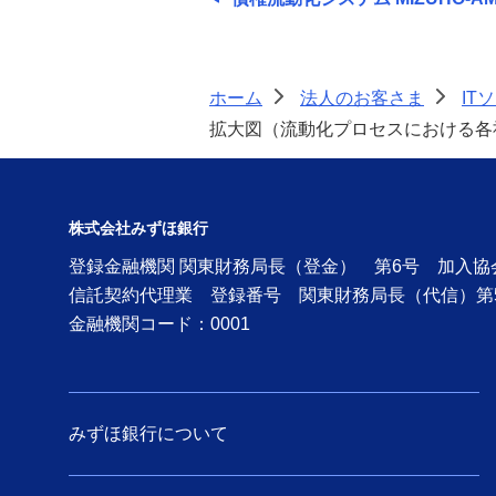
債権流動化システム MIZUHO-
AMBER システム構成
ホーム
法人のお客さま
IT
>
>
PC作業を効率化するRPAツール
拡大図（流動化プロセスにおける各
「LuPa®」 概要
PC作業を効率化するRPAツール
「LuPa®」 導入方法
株式会社みずほ銀行
登録金融機関 関東財務局長（登金） 第6号 加入
RPA導入支援サービス
信託契約代理業 登録番号 関東財務局長（代信）第
金融機関コード：0001
RPAツール オンサイト研修サービ
ス
口座振替データ代行送受信
みずほ銀行について
請求・消込Collection® 概要