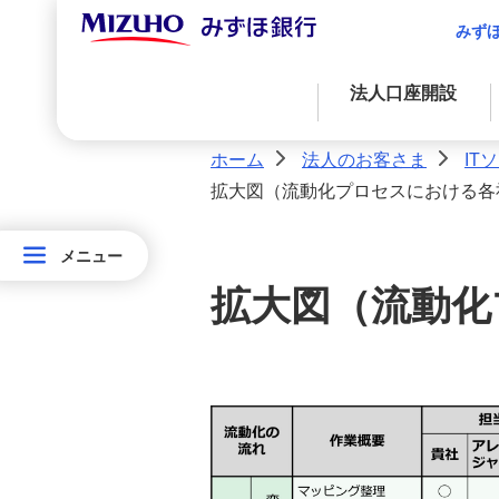
経済情報
みず
産業情報
法人口座開設
法人のお客さま情報の共有につ
ホーム
法人のお客さま
IT
>
>
いて
拡大図（流動化プロセスにおける各
資金調達
決済業務
国際業務
経営・事業支援
お問い合わせ・ご意見・苦情
外国為替取引
資金調達
（法人・任意団体・個人事業主
アドバイス・コンサルティングに関する
メニュー
メニュー
金融プロダクツを活用したファイナンス
法人決済基本サービス
のお客さま）
法
サービス
拡大図（流動化
人
決済サービス
取引時確認について(法人のお客
自社システムとの連携による効率化
の
さま)
お
国際業務
ITソリューション
客
入金管理業務の効率化
さ
債権流動化システム MIZUHO-
サステナブルプロダクツ
ま