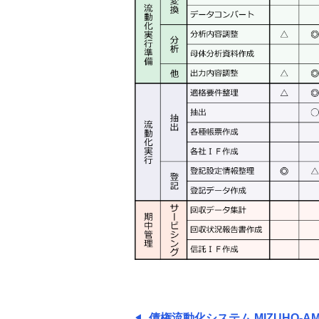
AMBER 概要
支払管理業務の効率化
債権流動化システム
MIZUHO-AMBER 機能
拡大図（流動化プロセスと
MIZUHO-AMBER提供機能）
拡大図（流動化プロセスにおける
各社担当領域）
拡大図（母体債権分析表（ヒスト
リカル分析表））
拡大図（回収状況報告書）
債権流動化システム MIZUHO-
AMBER 導入効果
債権流動化システム MIZUHO-