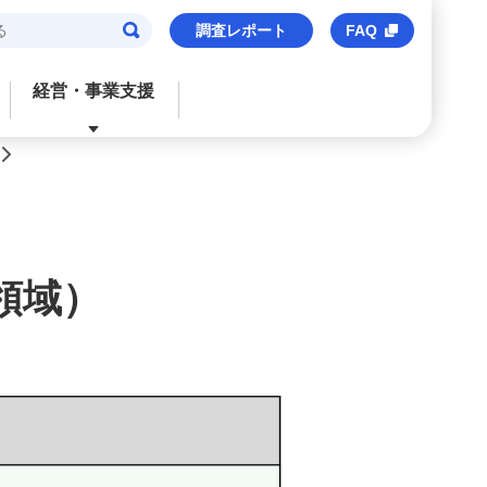
調査レポート
FAQ
経営・事業支援
>
閉じる
閉じる
閉じる
閉じる
閉じる
ご検討中のお客さま
おすすめサービス
おすすめサービス
おすすめサービス
おすすめのサービス
法人口座
信用保証協会保証付貸出
M’s Palette
海外事業支援
事業承継・財務コンサルティング
領域）
みずほビジネスデビット
みずほe–ビジネスサイト
トランザクションバンキング
M&Aアドバイザリー
M's Palette
みずほビジネスWEB
外国送金
株式上場支援（IPO）
みずほビジネスデビット
〈みずほ〉の海外ネットワーク
みずほデジタルコネクト
みずほWEB帳票サービス
ビジネスマッチング