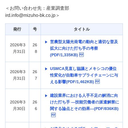
経営・事業支援
＜お問い合わせ先：産業調査部
ird.info@mizuho-bk.co.jp＞
発行
号
タイトル
営農型太陽光発電の動向と適切な普及
2026年3
26
拡大に向けた打ち手の考察
月31日
8
(PDF/1,335KB)
USMCA見直し協議とメキシコの優位
2026年3
26
性変化が自動車サプライチェーンに与
月31日
7
える影響(PDF/1,462KB)
建設業界における人手不足の解消に向
2026年3
26
けた打ち手 —技能労働者の派遣解禁に
月30日
6
関する論点とその効果—(PDF/836KB)