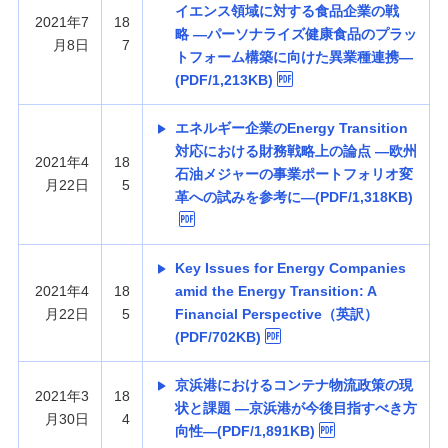
イエンス領域に対する食品企業の戦
2021年7
18
略 —パーソナライズ健康食品のプラッ
月8日
7
トフォーム構築に向けた異業種連携—
(PDF/1,213KB)
エネルギー企業のEnergy Transition
対応における財務戦略上の論点 —欧州
2021年4
18
石油メジャーの事業ポートフォリオ変
月22日
5
革への試みを参考に—(PDF/1,318KB)
Key Issues for Energy Companies
2021年4
18
amid the Energy Transition: A
月22日
5
Financial Perspective（英訳）
(PDF/702KB)
京浜港におけるコンテナ物流政策の現
2021年3
18
状と課題 —京浜港が今後目指すべき方
月30日
4
向性—(PDF/1,891KB)