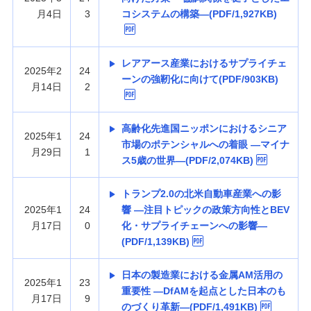
月4日
3
コシステムの構築—(PDF/1,927KB)
レアアース産業におけるサプライチェ
2025年2
24
ーンの強靭化に向けて(PDF/903KB)
月14日
2
高齢化先進国ニッポンにおけるシニア
2025年1
24
市場のポテンシャルへの着眼 —マイナ
月29日
1
ス5歳の世界—(PDF/2,074KB)
トランプ2.0の北米自動車産業への影
2025年1
24
響 —注目トピックの政策方向性とBEV
月17日
0
化・サプライチェーンへの影響—
(PDF/1,139KB)
日本の製造業における金属AM活用の
2025年1
23
重要性 —DfAMを起点とした日本のも
月17日
9
のづくり革新—(PDF/1,491KB)