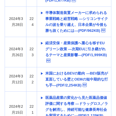
(PDF/1,677KB)
半導体製造装置メーカーに求められる
2024年3
22
事業戦略と経営戦略 —シリコンサイク
月28日
4
ルの波を乗り越え、日本企業が今後も
勝ち抜くためには—(PDF/962KB)
経済安保・産業保護へ重心を移すEU
2024年3
22
グリーン政策 —次期EUに引き継がれ
月26日
3
るテーマと産業影響—(PDF/1,999KB)
米国におけるBEVの動向 —BEV販売が
2024年3
22
直面している壁とOEMの短中期的な打
月12日
2
ち手—(PDF/2,254KB)
医薬品産業の変化から見た医薬品価値
評価に関する考察 —ドラッグロス／ラ
2024年2
22
グを解消し、持続可能な健康長寿社会
月15日
1
を実現するために—(PDF/1,129KB)