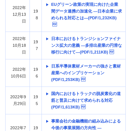
EUグリーン政策の実現に向けた企業
2022年
19
間データ連携の加速化 —日本企業に求
12月13
8
められる対応とは—(PDF/1,232KB)
日
2022年
日本におけるトランジションファイナ
19
10月18
ンス拡大の意義 —多排出産業の円滑な
7
日
移行に向けて—(PDF/1,211KB)
日系半導体素材メーカーの強さと素材
2022年
19
産業へのインプリケーション
10月6日
6
(PDF/1,253KB)
国内におけるトラックの脱炭素化の道
2022年9
19
筋と普及に向けて求められる対応
月29日
5
(PDF/1,613KB)
事業会社の金融機能の組み込みによる
2022年7
19
今後の事業展開の方向性 —