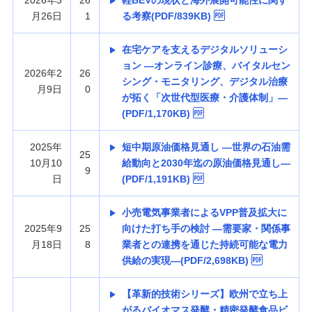
2026年3
26
軽BEVの現状と海外展開可能性に関す
月26日
1
る考察(PDF/839KB)
在宅ケアを支えるデジタルソリューシ
ョン —オンライン診療、バイタルセン
2026年2
26
シング・モニタリング、デジタル治療
月9日
0
が拓く「次世代型医療・介護体制」—
(PDF/1,170KB)
2025年
短中期原油価格見通し —世界の石油需
25
10月10
給動向と2030年迄の原油価格見通し—
9
日
(PDF/1,191KB)
小売電気事業者によるVPP普及拡大に
2025年9
25
向けた打ち手の検討 —需要家・関係事
月18日
8
業者との連携を通じた持続可能な電力
供給の実現—(PDF/2,698KB)
【革新的技術シリーズ】欧州で立ち上
がるバイオマス発酵・精密発酵食品ビ