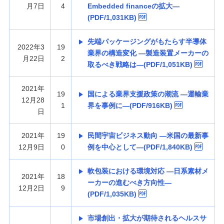
月7日
4
Embedded financeの拡大—
(PDF/1,031KB)
先端パッケージングがもたらす半導体
2022年3
19
業界の構造変化 —製造装置メーカーの
月22日
2
取るべき戦略は—(PDF/1,051KB)
2021年
19
国による業界支援政策の潮流 —運輸業
12月28
1
界を事例に—(PDF/916KB)
日
2021年
19
民間宇宙ビジネス動向 —米国の最新事
12月9日
0
例を中心として—(PDF/1,840KB)
軟包装における環境対応 —日系素材メ
2021年
18
ーカーの進むべき方向性—
12月2日
9
(PDF/1,035KB)
市場創出・拡大が期待されるヘルスサ