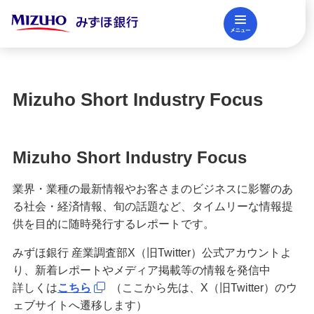
メニュー
閉じる
調査レポート
FAQ
Mizuho Short Industry Focus
法人口座開設
Mizuho Short Industry Focus
資金調達
業界・業種の最新情報やお客さまのビジネスに影響のあ
る社会・経済情報、旬の話題など、タイムリーな情報提
決済業務
供を目的に随時発行するレポートです。
みずほ銀行 産業調査部X（旧Twitter）公式アカウントよ
り、新着レポートやメディア掲載等の情報を発信中
国際業務・外国為替取引
詳しくは
こちら
（ここから先は、X（旧Twitter）のウ
ェブサイトへ遷移します）