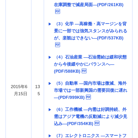
在庫調整で減産局面—(PDF/261KB)
（3）化学 —高稼働・高マージンを背
景に一部では強気スタンスがみられる
が、楽観はできない—(PDF/537KB)
（4）石油産業 —石油需給は緩和状態
から今後緩やかにバランスへ—
(PDF/588KB)
（5）自動車 —国内市場は微減、海外
2015年6
13
市場では一部新興国の需要回復に遅れ
月15日
5
—(PDF/999KB)
（6）工作機械 —内需は好調持続、外
需はアジア電機の反動減により減少見
込み—(PDF/354KB)
（7）エレクトロニクス —スマートフ