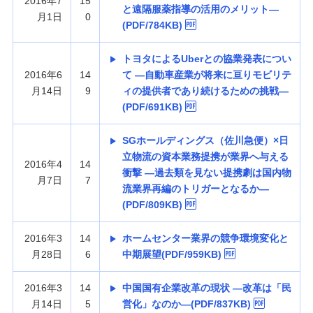
2016年7
15
と遠隔服薬指導の活用のメリット—
月1日
0
(PDF/784KB)
トヨタによるUberとの協業発表につい
2016年6
14
て —自動車産業が将来に亘りモビリテ
月14日
9
ィの提供者であり続けるための挑戦—
(PDF/691KB)
SGホールディングス（佐川急便）×日
立物流の資本業務提携が業界へ与える
2016年4
14
衝撃 —過去類を見ない提携劇は国内物
月7日
7
流業界再編のトリガーとなるか—
(PDF/809KB)
2016年3
14
ホームセンター業界の競争環境変化と
月28日
6
中期展望(PDF/959KB)
2016年3
14
中国国有企業改革の現状 —改革は「民
月14日
5
営化」なのか—(PDF/837KB)