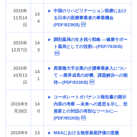
2015年
中国のリハビリテーション医療におけ
14
12月14
る日本の医療事業者の事業機会
4
日
(PDF/823KB)
調剤薬局の生き残り戦略 —健康サポー
2015年
14
ト薬局としての役割—(PDF/763KB)
12月7日
3
2015年
異業種大手企業の介護事業参入につい
14
10月13
て —業界成長の好機、課題解決への期
1
日
待—(PDF/833KB)
コーポレートガバナンス報告書の開示
2015年9
14
内容の考察 —未来への意思を示し、投
月28日
0
資家との対話の有効なツールに—
(PDF/951KB)
2015年9
13
M&Aにおける無形資産評価の意義