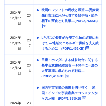
欧州BEVシフトの現状と展望 —脱炭素
2024年
23
先行市場欧州が示唆する競争軸・競争
12月27
8
相手の変化と対抗策—(PDF/2,765KB)
日
2024年
LPガスの長期的な安定供給の継続に向
23
12月25
けて —地域のエネルギー供給を支え続
7
日
けるために—(PDF/1,452KB)
日産・ホンダによる経営統合に関する
2024年
23
基本合意書締結発表 —100年に一度の
12月24
6
大変革期に求められる戦略—
日
(PDF/1,416KB)
国内宇宙産業の未来を切り拓く —米
国・インドの宇宙産業エコシステムか
らの示唆—(PDF/1,385KB)
2024年
23