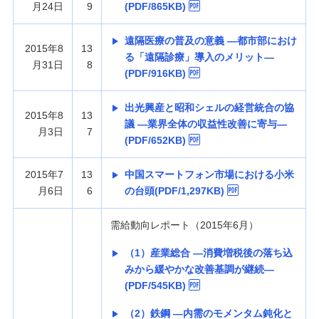
月24日
9
(PDF/865KB)
遠隔医療の普及の意義 —都市部におけ
2015年8
13
る「遠隔診療」導入のメリット—
月31日
8
(PDF/916KB)
出光興産と昭和シェルの経営統合の協
2015年8
13
議 —業界全体の収益性改善に寄与—
月3日
7
(PDF/652KB)
2015年7
13
中国スマートフォン市場における小米
月6日
6
の台頭(PDF/1,297KB)
需給動向レポート（2015年6月）
（1）産業総合 —消費増税後の落ち込
みから緩やかな改善基調が継続—
(PDF/545KB)
（2）鉄鋼 —内需のモメンタム鈍化と