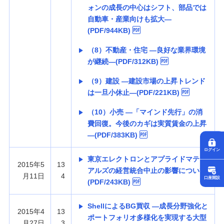
ォンの成長の中心はシフト、部品では
自動車・産業向けも拡大—
(PDF/944KB)
（8）不動産・住宅 —良好な業界環境
が継続—(PDF/312KB)
（9）建設 —建設市場の上昇トレンド
は一旦小休止—(PDF/221KB)
（10）小売 —「マインド先行」の消
費回復。今後のカギは実質賃金の上昇
—(PDF/383KB)
ログイン
東京エレクトロンとアプライドマテリ
2015年5
13
アルズの経営統合中止の影響について
月11日
4
口座開設
(PDF/243KB)
ShellによるBG買収 —成長分野強化と
2015年4
13
ポートフォリオ多様化を実現する大型
月27日
3