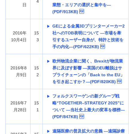
4
日
業態・エリアの選択と集中を—
(PDF/913KB)
GEによる金属3Dプリンターメーカー2
2016年
15
社へのTOB表明について —市場を牽
10月4日
3
引するユーザー自身が、特許と技術を
手の内化—(PDF/622KB)
欧州物流企業に聞く、Brexitが物流業
2016年8
15
界に及ぼす影響 —英国のEU離脱はサ
月9日
2
プライチェーンの「Back to the EU」
を引き起こすか？—(PDF/820KB)
フォルクスワーゲンの新グループ戦
2016年7
15
略“TOGETHER–STRATEGY 2025”に
月28日
1
ついて —当社史上最大の変革を標榜—
(PDF/847KB)
遠隔医療の普及拡大の意義 —遠隔診療