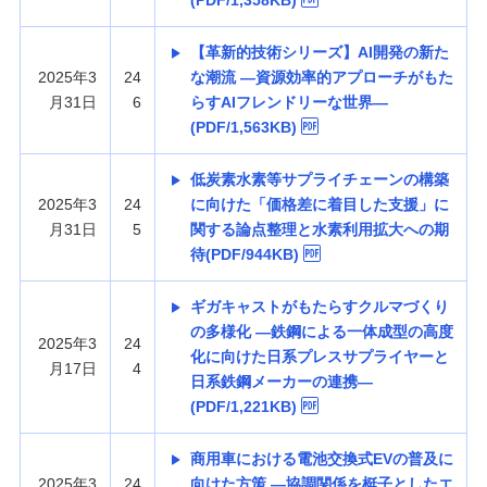
(PDF/1,358KB)
【革新的技術シリーズ】AI開発の新た
2025年3
24
な潮流 —資源効率的アプローチがもた
月31日
6
らすAIフレンドリーな世界—
(PDF/1,563KB)
低炭素水素等サプライチェーンの構築
2025年3
24
に向けた「価格差に着目した支援」に
月31日
5
関する論点整理と水素利用拡大への期
待(PDF/944KB)
ギガキャストがもたらすクルマづくり
の多様化 —鉄鋼による一体成型の高度
2025年3
24
化に向けた日系プレスサプライヤーと
月17日
4
日系鉄鋼メーカーの連携—
(PDF/1,221KB)
商用車における電池交換式EVの普及に
2025年3
24
向けた方策 —協調関係を梃子としたエ