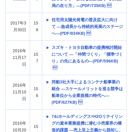
局の在り方」—(PDF/735KB)
住宅用太陽光発電の普及拡大に向け
2017年3
15
て —急成長から持続的発展のステージ
月30日
8
へ—(PDF/834KB)
スズキ・トヨタ自動車の提携検討開始
2016年
15
について —「仲間づくり」「標準づく
11月17
7
り」の先にあるもの—(PDF/596KB)
日
邦船3社大手によるコンテナ船事業の
2016年
15
統合 —スケールメリットを巡る競争は
11月10
6
船単位から企業規模の時代へ—
日
(PDF/627KB)
7&iホールディングス×H2Oリテイリン
2016年
グの資本業務提携に潜む小売業界の構
15
10月20
造的課題 —売上至上主義から脱却し、