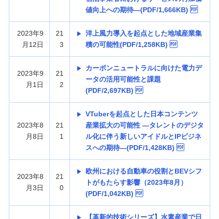
値向上への期待—(PDF/1,666KB)
2023年9
21
洋上風力導入を起点とした地域産業集
月12日
3
積の可能性(PDF/1,258KB)
カーボンニュートラルに向けた電力デ
2023年9
21
ータの活用可能性と課題
月1日
2
(PDF/2,697KB)
VTuberを起点とした日本コンテンツ
2023年8
21
産業拡大の可能性 —タレントのデジタ
月8日
1
ル化に伴う新しいアイドルとIPビジネ
スへの期待—(PDF/1,428KB)
欧州における自動車の役割とBEVシフ
2023年8
21
トがもたらす影響（2023年8月）
月3日
0
(PDF/1,042KB)
【革新的技術シリーズ】水素産業で日