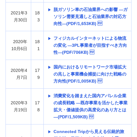
脱ガソリン車の石油業界への影響 —ガ
2021年3
18
ソリン需要見通しと石油業界の対応方
月30日
3
向性—(PDF/1,653KB)
フィジカルインターネットによる物流
2020年
18
の変化 —3PL事業者が目指すべき方向
10月6日
1
性—(PDF/706KB)
国内におけるリモートワーク市場拡大
2020年4
17
の兆しと事業機会捕捉に向けた戦略の
月7日
9
方向性(PDF/1,005KB)
消費変化を踏まえた国内アパレル企業
2020年3
17
の成長戦略 —既存事業を活かした事業
月19日
8
拡大・価値提供の高度化のあり方とは
—(PDF/1,509KB)
Connected Tripから見える伝統的旅