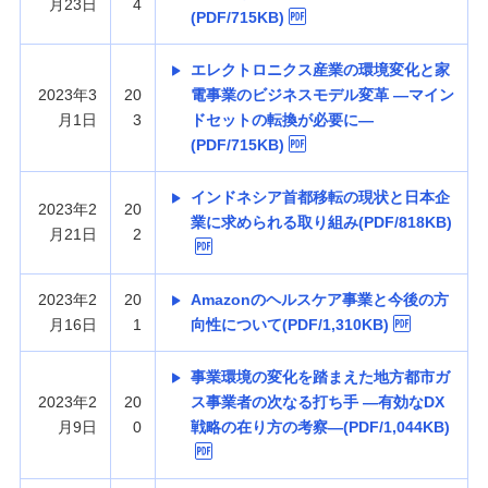
月23日
4
(PDF/715KB)
エレクトロニクス産業の環境変化と家
2023年3
20
電事業のビジネスモデル変⾰ —マイン
月1日
3
ドセットの転換が必要に—
(PDF/715KB)
インドネシア首都移転の現状と日本企
2023年2
20
業に求められる取り組み(PDF/818KB)
月21日
2
2023年2
20
Amazonのヘルスケア事業と今後の方
月16日
1
向性について(PDF/1,310KB)
事業環境の変化を踏まえた地方都市ガ
2023年2
20
ス事業者の次なる打ち手 —有効なDX
月9日
0
戦略の在り方の考察—(PDF/1,044KB)