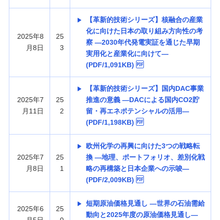
【革新的技術シリーズ】核融合の産業
化に向けた日本の取り組み方向性の考
2025年8
25
察 —2030年代発電実証を通じた早期
月8日
3
実用化と産業化に向けて—
(PDF/1,091KB)
【革新的技術シリーズ】国内DAC事業
2025年7
25
推進の意義 —DACによる国内CO2貯
月11日
2
留・再エネポテンシャルの活用—
(PDF/1,198KB)
欧州化学の再興に向けた3つの戦略転
2025年7
25
換 —地理、ポートフォリオ、差別化戦
月8日
1
略の再構築と日本企業への示唆—
(PDF/2,009KB)
短期原油価格見通し —世界の石油需給
2025年6
25
動向と2025年度の原油価格見通し—