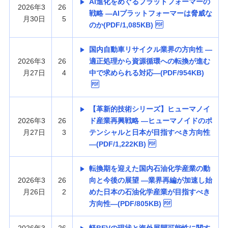
AI進化をめぐるプラットフォーマーの
2026年3
26
戦略 —AIプラットフォーマーは脅威な
月30日
5
のか(PDF/1,085KB)
国内自動車リサイクル業界の方向性 —
2026年3
26
適正処理から資源循環への転換が進む
月27日
4
中で求められる対応—(PDF/954KB)
【革新的技術シリーズ】ヒューマノイ
2026年3
26
ド産業再興戦略 —ヒューマノイドのポ
月27日
3
テンシャルと日本が目指すべき方向性
—(PDF/1,222KB)
転換期を迎えた国内石油化学産業の動
2026年3
26
向と今後の展望 —業界再編が加速し始
月26日
2
めた日本の石油化学産業が目指すべき
方向性—(PDF/805KB)