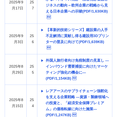
2025年9
25
ジネスの動向～欧州企業の戦略から見
月17日
7
える日本企業への示唆(PDF/1,630KB)
【革新的技術シリーズ】建設業の人手
2025年9
25
不足解消に貢献し得る建設用3Dプリン
月3日
6
ターの普及に向けて(PDF/1,639KB)
外国人旅行者向け免税制度の見直し —
2025年8
25
インバウンド需要捕捉に向けたマーケ
月29日
5
ティング強化の機会に—
(PDF/1,154KB)
レアアースのサプライチェーン強靭化
を支える企業戦略 —資源・製錬領域へ
2025年8
25
の投資と、「経済安全保障プレミア
月15日
4
ム」の価格転嫁に向けた施策—
(PDF/1,247KB)