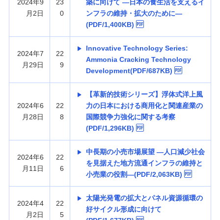
2024年9
23
築に向けて —日本の食生活を支えるイ
月2日
0
ンフラの維持・拡大のために—
(PDF/1,400KB)
Innovative Technology Series:
2024年7
22
Ammonia Cracking Technology
月29日
9
Development(PDF/687KB)
【革新的技術シリーズ】浮体式洋上風
2024年6
22
力の日本における商用化と関連産業の
月28日
8
国際競争力強化に関する考察
(PDF/1,296KB)
中長期の小売市場展望 —人口減少社会
2024年6
22
を見据えた地方流通インフラの維持と
月11日
6
小売業の役割—(PDF/2,063KB)
太陽光発電の拡大とパネル資源循環の
2024年4
22
好サイクル形成に向けて
月2日
5