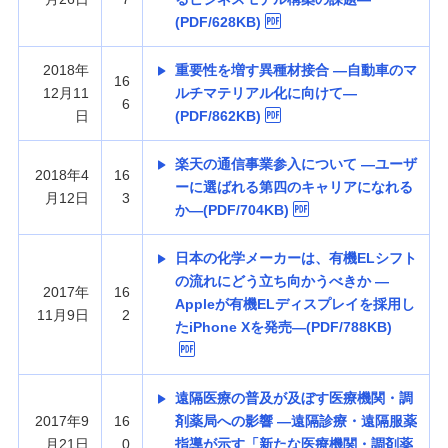
(PDF/628KB)
2018年
重要性を増す異種材接合 —自動車のマ
16
12月11
ルチマテリアル化に向けて—
6
日
(PDF/862KB)
楽天の通信事業参入について —ユーザ
2018年4
16
ーに選ばれる第四のキャリアになれる
月12日
3
か—(PDF/704KB)
日本の化学メーカーは、有機ELシフト
の流れにどう立ち向かうべきか —
2017年
16
Appleが有機ELディスプレイを採用し
11月9日
2
たiPhone Xを発売—(PDF/788KB)
遠隔医療の普及が及ぼす医療機関・調
2017年9
16
剤薬局への影響 —遠隔診療・遠隔服薬
月21日
0
指導が示す「新たな医療機関・調剤薬