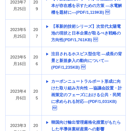
2023年7
20
本が存在感を示すための方策 —水電解
月25日
9
槽を題材に—(PDF/1,119KB)
【革新的技術シリーズ】次世代太陽電
2023年5
20
池の現状と日本企業が取るべき戦略の
月25日
7
方向性(PDF/1,761KB)
注目されるホスピス型住宅 —成長の背
2023年5
20
景と新規参入の動向について—
月16日
6
(PDF/1,235KB)
カーボンニュートラルポート形成に向
けた取り組み方向性 —協議会設置・計
2023年4
20
画策定のフェーズにおける公共・民間
月6日
5
に求められる対応—(PDF/1,031KB)
韓国向け輸出管理厳格化措置がもたら
2023年3
20
した半導体素材産業への影響