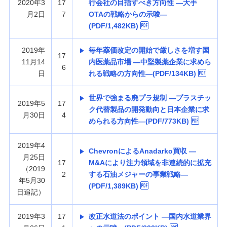
2020年3
17
行会社の目指すべき方向性 —大手
月2日
7
OTAの戦略からの示唆—
(PDF/1,482KB)
2019年
毎年薬価改定の開始で厳しさを増す国
17
11月14
内医薬品市場 —中堅製薬企業に求めら
6
日
れる戦略の方向性—(PDF/134KB)
世界で強まる廃プラ規制 —プラスチッ
2019年5
17
ク代替製品の開発動向と日本企業に求
月30日
4
められる方向性—(PDF/773KB)
2019年4
ChevronによるAnadarko買収 —
月25日
17
M&Aにより注力領域を非連続的に拡充
（2019
2
する石油メジャーの事業戦略—
年5月30
(PDF/1,389KB)
日追記）
2019年3
17
改正水道法のポイント —国内水道業界