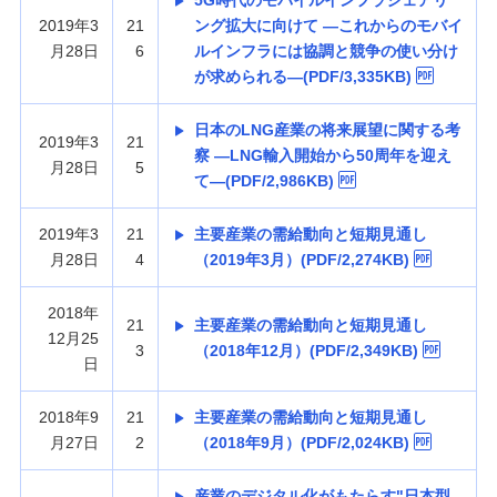
5G時代のモバイルインフラシェアリ
2019年3
21
ング拡大に向けて —これからのモバイ
月28日
6
ルインフラには協調と競争の使い分け
が求められる—(PDF/3,335KB)
日本のLNG産業の将来展望に関する考
2019年3
21
察 —LNG輸入開始から50周年を迎え
月28日
5
て—(PDF/2,986KB)
2019年3
21
主要産業の需給動向と短期見通し
月28日
4
（2019年3月）(PDF/2,274KB)
2018年
21
主要産業の需給動向と短期見通し
12月25
3
（2018年12月）(PDF/2,349KB)
日
2018年9
21
主要産業の需給動向と短期見通し
月27日
2
（2018年9月）(PDF/2,024KB)
産業のデジタル化がもたらす"日本型