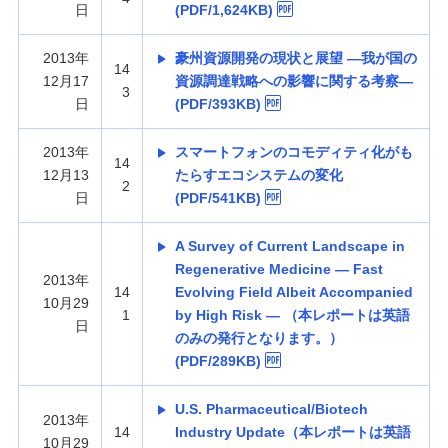
日
(PDF/1,624KB)
2013年
豪州資源開発の現状と展望 —我が国の
14
12月17
資源調達戦略への影響に関する考察—
3
日
(PDF/393KB)
2013年
スマートフォンのコモディティ化がも
14
12月13
たらすエコシステムの変化
2
日
(PDF/541KB)
A Survey of Current Landscape in
Regenerative Medicine — Fast
2013年
14
Evolving Field Albeit Accompanied
10月29
1
by High Risk — （本レポートは英語
日
のみの発行となります。）
(PDF/289KB)
U.S. Pharmaceutical/Biotech
2013年
14
Industry Update（本レポートは英語
10月29