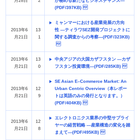
月28日
2
が秘める新たなビジネスチャンス—
(PDF/397KB)
ミャンマーにおける産業発展の方向
2013年6
13
性 —ティラワSEZ開発プロジェクトに
月21日
1
関する調査からの考察—(PDF/323KB)
2013年6
13
中央アジアの大国カザフスタン —カザ
月21日
0
フスタン投資環境—(PDF/285KB)
SE Asian E–Commerce Market: An
2013年6
12
Urban Centric Overview（本レポー
月21日
9
トは英語のみの発行となります。）
(PDF/404KB)
エレクトロニクス業界の中堅サプライ
2013年6
12
ヤーの経営戦略 —産業構造の変化を踏
月21日
8
まえて—(PDF/495KB)