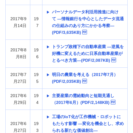
パーソナルデータ利活用推進に向け
2017年9
19
て —情報銀行を中心としたデータ流通
月14日
7
の仕組みのあり方にかかる考察—
(PDF/3,635KB)
トランプ政権下の自動車産業 —逆風を
2017年8
19
好機に変えるために日系自動車産業が
月8日
6
とるべき方策—(PDF/2,087KB)
2017年7
19
明日の農業を考える（2017年7月）
月27日
5
(PDF/2,035KB)
2017年6
19
主要産業の需給動向と短期見通し
月29日
4
（2017年6月）(PDF/2,148KB)
工場のIoT化が工作機械・ロボットに
2017年6
19
もたらす影響 —変化を機会とし、求め
月27日
3
られる新たな価値創出—