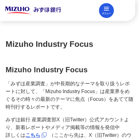
メニュー
閉じる
調査レポート
FAQ
Mizuho Industry Focus
法人口座開設
Mizuho Industry Focus
資金調達
「みずほ産業調査」が中長期的なテーマを取り扱うレポ
ートに対して、「Mizuho Industry Focus」は産業界をめ
決済業務
ぐるその時々の最新のテーマに焦点（Focus）をあてて随
時刊行するレポートです。
みずほ銀行 産業調査部X（旧Twitter）公式アカウントよ
国際業務・外国為替取引
り、新着レポートやメディア掲載等の情報を発信中
詳しくは
こちら
（ここから先は、X（旧Twitter）のウ