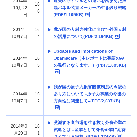
2014年
過去のサイクルとの違いを踏まえた液
16
10月22
晶パネル装置メーカーの生き残り戦略
6
日
(PDF/1,109KB)
2014年
16
我が国の人材力強化に向けた外国人材
10月7日
4
の活用について(PDF/2,164KB)
Updates and Implications of
2014年
16
Obamacare（本レポートは英語のみ
10月7日
3
の発行となります。）(PDF/1,089KB)
我が国の原子力損害賠償制度の今後の
2014年
16
あり方について –原子力事業の今後の
10月7日
2
方向性に関連して–(PDF/2,637KB)
激減する食市場を生き抜く外食企業の
2014年9
16
戦略とは –産業として外食企業に期待
月29日
1
されている役割–(PDF/1,274KB)