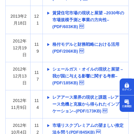
賃貸住宅市場の現状と展望 –2030年の
2013年2
12
市場規模予測と事業の方向性–
月18日
1
(PDF/603KB)
2012年
11
格付モデルと財務戦略における活用
12月19
9
(PDF/206KB)
日
2012年
シェールガス・オイルの現状と展望 –
11
12月13
我が国に与える影響に関する考察–
7
日
(PDF/185KB)
ログイン
レアアース業界の現状と課題 –レアア
2012年
11
ース危機と克服から得られたインプリ
11月9日
4
口座開設
ケーション–(PDF/173KB)
2012年
11
市場リスクプレミアムの望ましい推定
10月4日
2
法を問う(PDF/845KB)