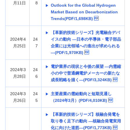
月11日
8
Outlook for the Global Hydrogen
Market Based on Decarbonization
Trends(PDF/1,698KB)
【革新的技術シリーズ】光電融合デバ
2024年4
24
イスの動向 —日本の半導体・電子部品
月25日
7
企業には光領域への進出が求められる
—(PDF/1,970KB)
電炉業界の現状と今後の展望 —内需縮
2024年3
24
小の中で普通鋼電炉メーカーの新たな
月28日
6
成長戦略を描く—(PDF/3,324KB)
2024年3
24
主要産業の需給動向と短期見通し
月26日
5
（2024年3月）(PDF/4,010KB)
【革新的技術シリーズ】核融合発電を
取り巻く足下の動向 —核融合発電実用
化に向けた道筋—(PDF/1,773KB)