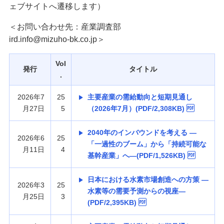
ェブサイトへ遷移します）
経営・事業支援
＜お問い合わせ先：産業調査部
ird.info@mizuho-bk.co.jp＞
Vol
発行
タイトル
.
2026年7
25
主要産業の需給動向と短期見通し
月27日
5
（2026年7月）(PDF/2,308KB)
2040年のインバウンドを考える —
2026年6
25
「一過性のブーム」から「持続可能な
月11日
4
基幹産業」へ—(PDF/1,526KB)
日本における水素市場創造への方策 —
2026年3
25
水素等の需要予測からの視座—
月25日
3
(PDF/2,395KB)