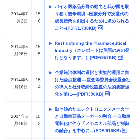
バイオ医薬品分野の動向と我が国を取
2014年7
15
り巻く競争環境 –医療分野で次世代の
月2日
6
成長産業を創出するために求められる
こと–(PDF/1,730KB)
Restructuring the Pharmaceutical
2014年5
15
Industry（本レポートは英語のみの発
月26日
5
行となります。）(PDF/957KB)
企業統治体制の選択と実効的運用に向
2014年5
15
けた論点整理 —監査等委員会設置会社
月16日
4
の導入と社外取締役設置の法的要請強
化を前に—(PDF/396KB)
動き始めたエレクトロニクスメーカー
2014年5
15
と自動車部品メーカーの融合 —自動車
月16日
3
電装化に伴う「メカニカル部品と制御
の融合」を中心に—(PDF/916KB)