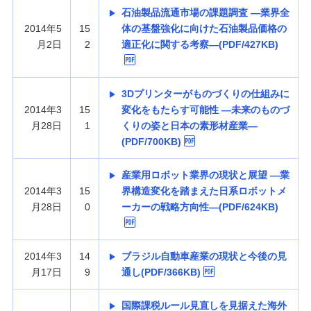
石油製品流通市場の課題調査 —業界全
2014年5
15
体の基盤強化に向けた石油製品価格の
月2日
2
適正化に関する考察—(PDF/427KB)
3Dプリンターがものづくりの仕組みに
2014年3
15
変化をもたらす可能性 —未来のものづ
月28日
1
くりの姿と日本の素形材産業—
(PDF/700KB)
産業用ロボット業界の現状と展望 —業
2014年3
15
界構造変化を踏まえた日系ロボットメ
月28日
0
ーカーの戦略方向性—(PDF/624KB)
2014年3
14
ブラジル自動車産業の現状と今後の見
月17日
9
通し(PDF/366KB)
国際課税ルール見直しを見据えた海外