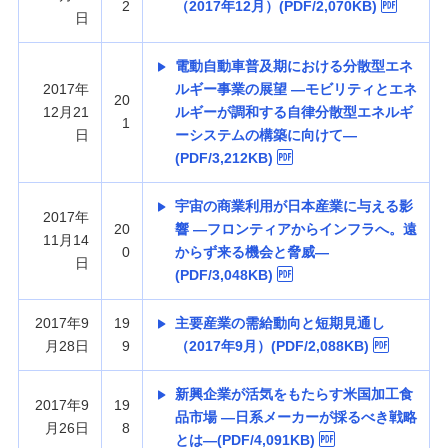
2
（2017年12月）(PDF/2,070KB)
日
電動自動車普及期における分散型エネ
2017年
ルギー事業の展望 —モビリティとエネ
20
12月21
ルギーが調和する自律分散型エネルギ
1
日
ーシステムの構築に向けて—
(PDF/3,212KB)
宇宙の商業利用が日本産業に与える影
2017年
20
響 —フロンティアからインフラへ。遠
11月14
0
からず来る機会と脅威—
日
(PDF/3,048KB)
2017年9
19
主要産業の需給動向と短期見通し
月28日
9
（2017年9月）(PDF/2,088KB)
新興企業が活気をもたらす米国加工食
2017年9
19
品市場 —日系メーカーが採るべき戦略
月26日
8
とは—(PDF/4,091KB)