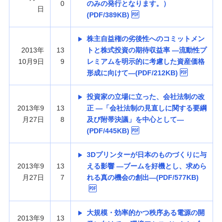
0
のみの発行となります。）
日
(PDF/389KB)
株主自益権の劣後性へのコミットメン
2013年
13
トと株式投資の期待収益率 —流動性プ
10月9日
9
レミアムを明示的に考慮した資産価格
形成に向けて—(PDF/212KB)
投資家の立場に立った、会社法制の改
2013年9
13
正 —「会社法制の見直しに関する要綱
月27日
8
及び附帯決議」を中心として—
(PDF/445KB)
3Dプリンターが日本のものづくりに与
2013年9
13
える影響 —ブームを好機とし、求めら
月27日
7
れる真の機会の創出—(PDF/577KB)
大規模・効率的かつ秩序ある電源の開
2013年9
13