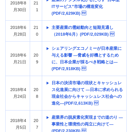
2018年8
21
ITサービス"市場の構造変化
月30日
1
(PDF/2,629KB)
2018年6
21
主要産業の需給動向と短期見通し
月28日
0
（2018年6月）(PDF/2,029KB)
シェアリングエコノミーが日本産業に
2018年6
20
与える影響 —脅威を好機とするため
月21日
9
に、日本企業が採るべき戦略とは—
(PDF/2,918KB)
日本の決済市場の現状とキャッシュレ
2018年4
20
ス化進展に向けて —日本に求められる
月24日
8
現金社会からキャッシュレス社会への
進化—(PDF/2,613KB)
産業界の脱炭素化実現までの道のり —
2018年4
20
事業性と環境性の両立に向けて—
月5日
7
(PDF/2,230KB)