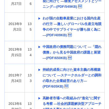
発に向けて —環境アセスメントとゾー
月27日
6
ニング—(PDF/549KB)
わが国の自動車産業における国内生産
2013年9
13
の行方 —激しいグローバル生産立地競
月2日
5
争の中でサプライヤーが勝ち抜く為に
—(PDF/409KB)
中国政府の債務問題について —「隠れ
2013年8
13
債務」から見る中国政府の課題と展望
月15日
4
—(PDF/650KB)
持続的成長に向けた資本主義の再構築
2013年7
13
について —ステークホルダーとの調和
月24日
3
の取れた企業経営のあり方—
(PDF/605KB)
高齢者市場への取組みの"進化"に関す
2013年6
13
る考察 —社会的課題解決型アプローチ