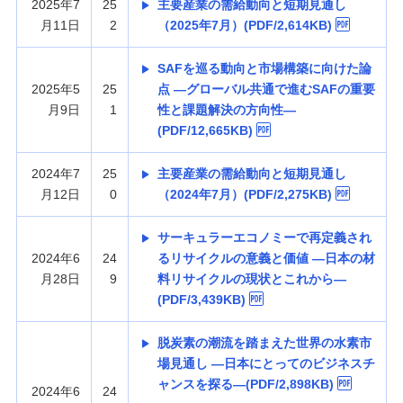
2025年7
25
主要産業の需給動向と短期見通し
月11日
2
（2025年7月）(PDF/2,614KB)
SAFを巡る動向と市場構築に向けた論
2025年5
25
点 —グローバル共通で進むSAFの重要
月9日
1
性と課題解決の方向性—
(PDF/12,665KB)
2024年7
25
主要産業の需給動向と短期見通し
月12日
0
（2024年7月）(PDF/2,275KB)
サーキュラーエコノミーで再定義され
2024年6
24
るリサイクルの意義と価値 —日本の材
月28日
9
料リサイクルの現状とこれから—
(PDF/3,439KB)
脱炭素の潮流を踏まえた世界の水素市
場見通し —日本にとってのビジネスチ
ャンスを探る—(PDF/2,898KB)
2024年6
24