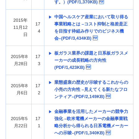
す。）(PDF/1,370KB)
中国ヘルスケア産業において取り得る
2015年
17
事業戦略とは –コスト抑制と格差是正
11月12
4
を目指す枠組み作りでのビジネス機
日
会–(PDF/3,434KB)
板ガラス業界の課題と日系板ガラスメ
2015年8
17
ーカーの成長戦略の方向性
月28日
3
(PDF/1,423KB)
業態盛衰の歴史が示唆するこれからの
2015年8
17
小売の方向性 –見えてくる新たなフロ
月6日
2
ンティア–(PDF/2,149KB)
金融事業を活用したメーカーの競争力
2015年5
17
強化 –欧米電機メーカーの金融事業戦
月22日
1
略分析から得られる日系電機メーカー
への示唆–(PDF/1,340KB)