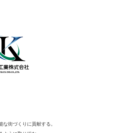
M's PayBridge
経営戦略アドバイス
UPSIDER（法人クレジットカード）
イノベーション企業支援 M's Salon
能な街づくりに貢献する。