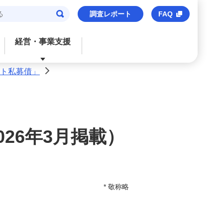
調査レポート
FAQ
経営・事業支援
ート私募債」
>
閉じる
閉じる
閉じる
閉じる
閉じる
ご検討中のお客さま
おすすめサービス
おすすめサービス
おすすめサービス
おすすめのサービス
法人口座
信用保証協会保証付貸出
M’s Palette
海外事業支援
事業承継・財務コンサルティング
26年3月掲載）
みずほビジネスデビット
みずほe–ビジネスサイト
トランザクションバンキング
M&Aアドバイザリー
M's Palette
みずほビジネスWEB
外国送金
株式上場支援（IPO）
* 敬称略
みずほビジネスデビット
〈みずほ〉の海外ネットワーク
みずほデジタルコネクト
みずほWEB帳票サービス
ビジネスマッチング