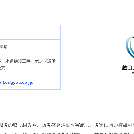
区
 崇晴
事、水道施設工事、ポンプ設備
販売
ta-kougyou.co.jp/
減災の取り組みや、防災啓発活動を実施し、災害に強い持続可