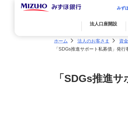
みず
法人口座開設
ホーム
法人のお客さま
資
>
>
「SDGs推進サポート私募債」発行事
資金調達
決済業務
国際業務
経営・事業支援
外国為替取引
資金調達
アドバイス・コンサルティングに関する
金融プロダクツを活用したファイナンス
法人決済基本サービス
サービス
「SDGs推進サ
決済サービス
自社システムとの連携による効率化
国際業務
入金管理業務の効率化
サステナブルプロダクツ