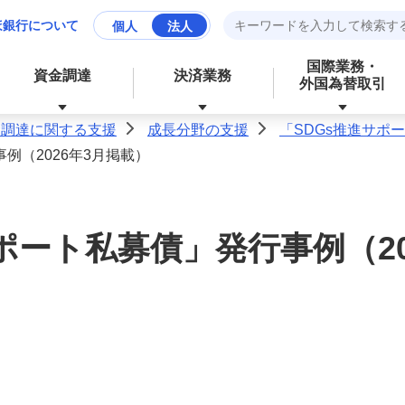
ほ銀行について
個人
法人
国際業務・
資金調達
決済業務
外国為替取引
金調達に関する支援
成長分野の支援
「SDGs推進サポ
>
>
例（2026年3月掲載）
資産運用
財務、ローンなど、お金に関する
成長分野の支援
資金管理業務の効率化
サービス
ポート私募債」発行事例（20
経営・事業支援
外為業務の効率化
外国為替取引
その他業務の効率化