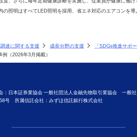
設置、さらに毎年定期健康診断を実施し、従業員が健康に働け
内の照明はすべてLED照明を採用、省エネ対応のエアコンを導
金調達に関する支援
成長分野の支援
「SDGs推進サポ
>
>
例（2026年3月掲載）
協会：日本証券業協会 一般社団法人金融先物取引業協会 一般
58号 所属信託会社：みずほ信託銀行株式会社