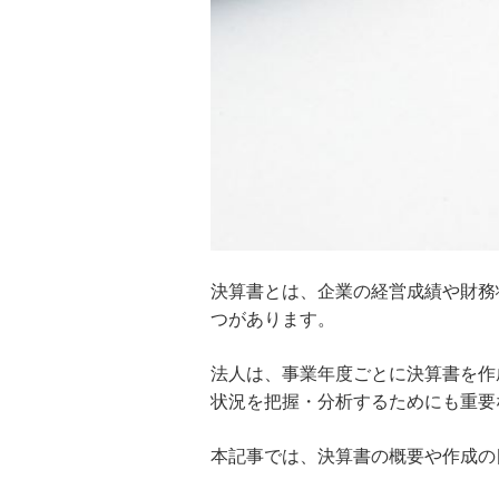
ジョブ型雇用とは？メンバーシッ
プ型雇用との比較や企業と求職者
のメリット・デメリットを解説
役員報酬とは？法人が役員報酬を
設定するメリットを解説
資本剰余金とは？資本準備金との
違い・計上ルールを解説
株式会社設立を自分で行うには？
決算書とは、企業の経営成績や財務
必要な手続きと費用、注意点を分
つがあります。
かりやすく解説
法人は、事業年度ごとに決算書を作
人的資本経営とは？求められる背
状況を把握・分析するためにも重要
景やメリット、情報開示のルール
を分かりやすく解説
本記事では、決算書の概要や作成の
賃金台帳とは？記載事項や保存期