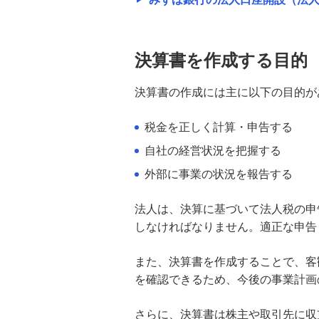
資本金100万円で会社設立は可
能？事業運営上のリスクや最適
額、決め方を解説
決算書を作成する目的
起業時の資金調達方法は？メリッ
決算書の作成には主に以下の目的が
ト・デメリットや開業資金の目安
も紹介
税金を正しく計算・申告する
自社の経営状況を把握する
決算書とは？作成の目的や種類、
財務三表の見方を分かりやすく解
外部に事業の状況を報告する
説
法人は、決算に基づいて法人税の申
プロパー融資とは？保証付き融資
しなければなりません。適正な申告
との違いやメリット・デメリット
を分かりやすく解説
また、決算書を作成することで、客
を確認できるため、今後の事業計画
法人登記費用はいくら必要？内
訳・相場と設立時の注意点を解説
さらに、決算書は株主や取引先に収