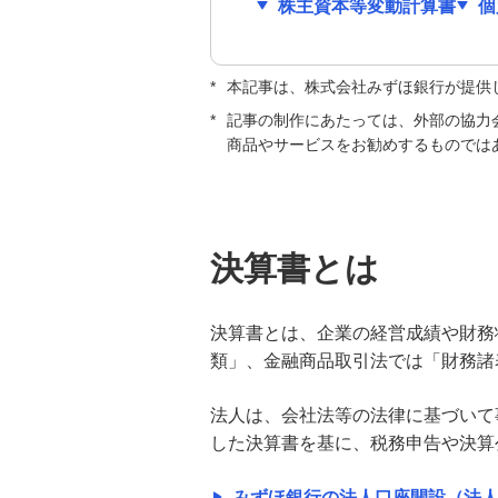
株主資本等変動計算書
個
資本金増資のメリット・デメリッ
トとは？手続きの流れや税金への
影響も解説
*
本記事は、株式会社みずほ銀行が提供
株式会社の設立条件とは？資本金
*
記事の制作にあたっては、外部の協力
や人数、必要な登記手続きを分か
商品やサービスをお勧めするものでは
りやすく解説
決算書の見方とは？財務諸表の基
礎から経営分析のポイントまで解
決算書とは
説
役員報酬にかかる税金とは？節税
決算書とは、企業の経営成績や財務
対策や損金算入のルール、賞与の
類」、金融商品取引法では「財務諸
扱いを解説
法人は、会社法等の法律に基づいて
キャッシュ・フローがマイナスに
した決算書を基に、税務申告や決算
なる要因は？財務への影響や資金
繰りの改善方法を解説
みずほ銀行の法人口座開設（法