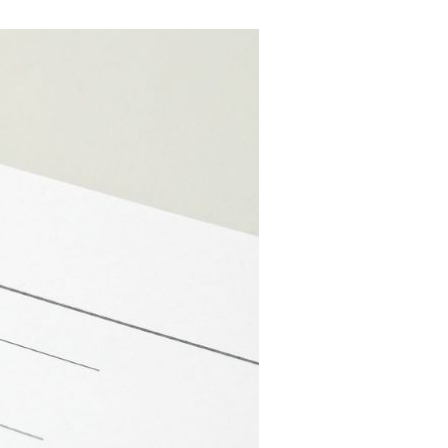
M's PayBridge
経営戦略アドバイス
UPSIDER（法人クレジットカード）
イノベーション企業支援 M's Salon