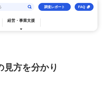
調査レポート
FAQ
経営・事業支援
閉じる
閉じる
閉じる
閉じる
閉じる
ご検討中のお客さま
おすすめサービス
おすすめサービス
おすすめサービス
おすすめのサービス
法人口座
信用保証協会保証付貸出
M’s Palette
海外事業支援
事業承継・財務コンサルティング
の見方を分かり
みずほビジネスデビット
みずほe–ビジネスサイト
トランザクションバンキング
M&Aアドバイザリー
M's Palette
みずほビジネスWEB
外国送金
株式上場支援（IPO）
みずほビジネスデビット
〈みずほ〉の海外ネットワーク
みずほデジタルコネクト
みずほWEB帳票サービス
ビジネスマッチング