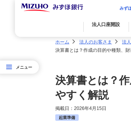
みず
法人口座開設
ホーム
法人のお客さま
法
>
>
決算書とは？作成の目的や種類、財
資金調達
決済業務
国際業務
経営・事業支援
外国為替取引
資金調達
アドバイス・コンサルティングに関する
メニュー
メニュー
金融プロダクツを活用したファイナンス
法人決済基本サービス
法人口座開設
法
サービス
決算書とは？作
人
決済サービス
法人口座開設のお手続き
自社システムとの連携による効率化
の
やすく解説
お
お得な情報（みずほ銀行限定特典な
国際業務
掲載日：2026年4月15日
ど）
客
入金管理業務の効率化
起業準備
さ
Special Stories （創業者イ
サステナブルプロダクツ
ま