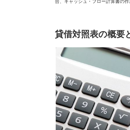
合、キャッシュ・フロー計算書の作
起業するには？会社経営を始める
ための準備や必要な手続きについ
て詳しく解説
会社設立の流れを解説！費用や設
貸借対照表の概要
立時の注意点、法人登記後の手続
きまで解説
クラウドファンディングサイトの
選び方は？流れや資金管理方法に
ついても解説
役員報酬における定期同額給与と
は？損金算入する条件やできない
ケースも解説
役員ボーナスとは？役員報酬との
違いや支給メリット、損金に算入
する方法を解説