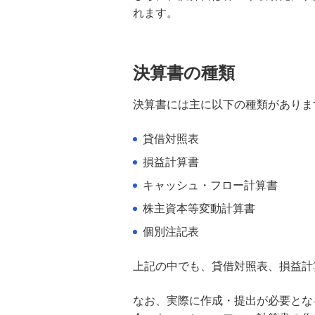
れます。
合同会社の設立費用と手続き｜自
分で設立する場合の流れと注意点
を解説
決算書の種類
法人が銀行融資を受けるには？審
査の仕組みと通過のポイントを解
決算書には主に以下の種類がありま
説
貸借対照表
メザニンファイナンスとは？仕組
損益計算書
み・種類・メリット・デメリット
を分かりやすく解説
キャッシュ・フロー計算書
株主資本等変動計算書
マーケティング戦略｜基本概念と
戦略立案の進め方
個別注記表
上記の中でも、貸借対照表、損益計
LP制作とは？その設計手順と考え
方、運用のコツを解説
なお、実際に作成・提出が必要とな