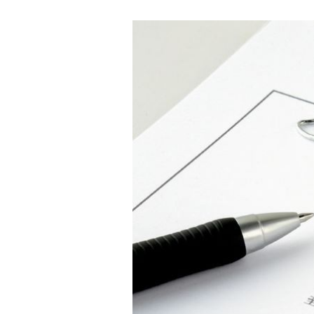
ンタビュー）
支払管理業務の効率化
創業・経営お役立ち情報
ネット銀行にデメリットはある？
法人口座の開設前に押さえておき
たい特徴を解説
試算表とは？決算書との違いや役
割、見方・作り方を種類ごとに解
説
法人カードとは？個人カードとの
違いや種類、メリット・注意点を
解説
収支管理とは？重要性やメリッ
ト、基本的な進め方を解説