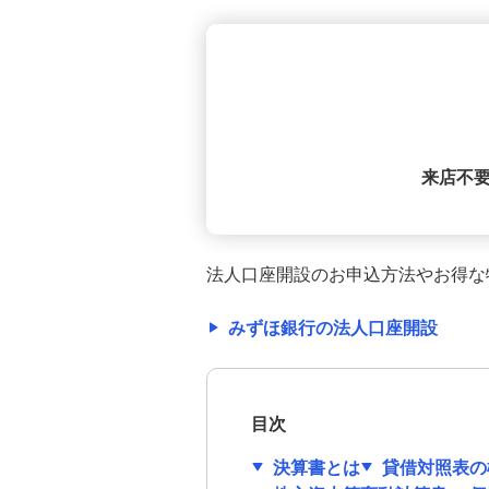
間、書き方、給与明細との違いを
解説
勘定科目の一覧｜設定のポイント
や仕訳のルール等、簿記の基本を
解説
来店不要
約款（やっかん）とは？意味、定
款や契約書との違い、作成時の要
件等を解説
法人口座開設のお申込方法やお得な
フレックスタイム制とは？コアタ
イムの意味や導入のメリット・デ
みずほ銀行の法人口座開設
メリットを解説
会社設立後の役員報酬はいつから
支給する？税負担額への影響や変
目次
更時期のルールも解説
決算書とは
貸借対照表の