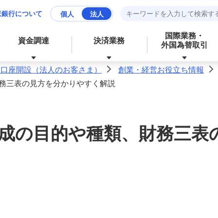
ほ銀行について
個人
法人
国際業務・
資金調達
決済業務
外国為替取引
人口座開設（法人のお客さま）
創業・経営お役立ち情報
>
>
務三表の見方を分かりやすく解説
資産運用
財務、ローンなど、お金に関する
成長分野の支援
資金管理業務の効率化
サービス
成の目的や種類、財務三表
経営・事業支援
外為業務の効率化
外国為替取引
その他業務の効率化