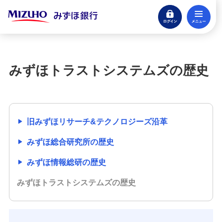
ログイン
メ
閉じる
宝くじ
ログイン
みずほトラストシステムズの歴史
口座開設
来店不要・スマホで完結
支払う・つかう
旧みずほリサーチ&テクノロジーズ沿革
クレジットカード・デビット
みずほ総合研究所の歴史
ローン
みずほ情報総研の歴史
住宅ローン・カードローン
みずほトラストシステムズの歴史
貯める・増やす
預金・NISA・資産運用