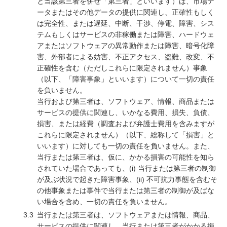
と当該第三者を併せ「第三者」といいます）は、市場デ
ータまたはその他データの提供に関連し、正確性もしく
は完全性、または遅延、中断、干渉、停電、障害、シス
テムもしくはサービスの非稼働または障害、ハードウェ
アまたはソフトウェアの異常動作または障害、暗号化障
害、外部者による妨害、不正アクセス、盗難、改変、不
正確性を含む（ただしこれらに限定されません）事象
（以下、「障害事象」といいます）について一切の責任
を負いません。
当行および第三者は、ソフトウェア、情報、商品または
サービスの提供に関連し、いかなる費用、損失、負債、
損害、または経費（調査および弁護士費用を含みますが
これらに限定されません）（以下、総称して「損害」と
いいます）に対しても一切の責任を負いません。また、
当行または第三者は、仮に、かかる損害の可能性を知ら
されていた場合であっても、(i) 当行または第三者の制御
が及ぶ状況で起きた障害事象、(ii) 不可抗力事態を含むそ
の他事象または事件で当行または第三者の制御が及ばな
い場合を含め、一切の責任を負いません。
3.3
当行または第三者は、ソフトウェアまたは情報、商品、
サービスの提供に関連し、当行または第三者がかかる損