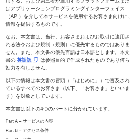
用する、および第三者が運用するプラットフォームまた
備える
はアプリケーションプログラミングインターフェイス
相続・保険
（API）を介して本サービスを使用するお客さま向けに、
情報を提供するものです。
学ぶ・考える
生涯学習
なお、本文書は、当行、お客さまおよびお取引に適用さ
れる法令および規制（規則）に優先するものではありま
お客さまサポート
せん。また、本文書の優先言語は日本語とします。本文
困ったときは・よくあるご質問
書の
英語訳
は参照目的で作成されたものであり何ら
効力を有しません。
みずほ銀行について
以下の情報は本文書の冒頭（「はじめに」）で言及され
ているすべてのお客さま（以下、「お客さま」といいま
す）を対象としています。
本文書は以下の4つのパートに分かれています。
Part A – サービスの内容
Part B – アクセス条件