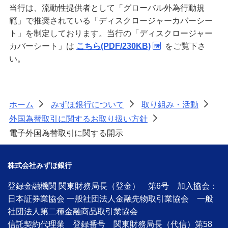
当行は、流動性提供者として「グローバル外為行動規
範」で推奨されている「ディスクロージャーカバーシー
ト」を制定しております。当行の「ディスクロージャー
カバーシート」は
こちら(PDF/230KB)
をご覧下さ
い。
ホーム
みずほ銀行について
取り組み・活動
>
>
>
外国為替取引に関するお取り扱い方針
>
電子外国為替取引に関する開示
株式会社みずほ銀行
登録金融機関 関東財務局長（登金） 第6号 加入協会：
日本証券業協会 一般社団法人金融先物取引業協会 一般
社団法人第二種金融商品取引業協会
信託契約代理業 登録番号 関東財務局長（代信）第58