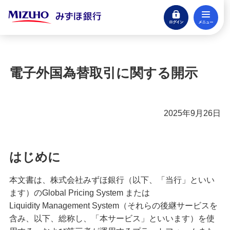
ログイン
メ
閉じる
宝くじ
ログイン
電子外国為替取引に関する開示
口座開設
来店不要・スマホで完結
2025年9月26日
支払う・つかう
クレジットカード・デビット
はじめに
ローン
住宅ローン・カードローン
本文書は、株式会社みずほ銀行（以下、「当行」といい
ます）のGlobal Pricing System または
貯める・増やす
Liquidity Management System（それらの後継サービスを
預金・NISA・資産運用
含み、以下、総称し、「本サービス」といいます）を使