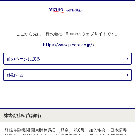
ここから先は、株式会社J.Scoreのウェブサイトです。
（
https://www.jscore.co.jp/
）
前のページに戻る
移動する
株式会社みずほ銀行
登録金融機関 関東財務局長（登金） 第6号 加入協会：日本証券