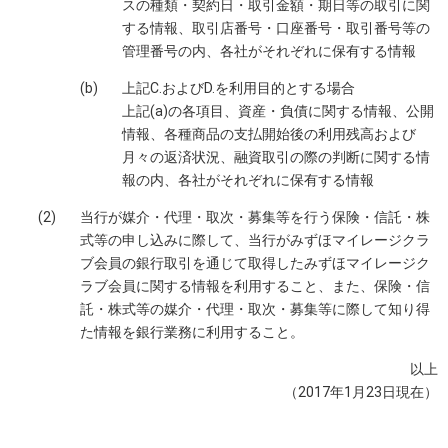
スの種類・契約日・取引金額・期日等の取引に関
する情報、取引店番号・口座番号・取引番号等の
管理番号の内、各社がそれぞれに保有する情報
(b)
上記C.およびD.を利用目的とする場合
上記(a)の各項目、資産・負債に関する情報、公開
情報、各種商品の支払開始後の利用残高および
月々の返済状況、融資取引の際の判断に関する情
報の内、各社がそれぞれに保有する情報
(2)
当行が媒介・代理・取次・募集等を行う保険・信託・株
式等の申し込みに際して、当行がみずほマイレージクラ
ブ会員の銀行取引を通じて取得したみずほマイレージク
ラブ会員に関する情報を利用すること、また、保険・信
託・株式等の媒介・代理・取次・募集等に際して知り得
た情報を銀行業務に利用すること。
以上
（2017年1月23日現在）