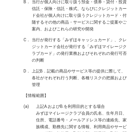
B．
当行が個人向けに取り扱う預金・債券・貸付・投資
信託・保険・信託・株式、ならびにクレジットカー
ド会社が個人向けに取り扱うクレジットカード・付
随するその他の商品・サービスに関するご提案やご
案内、およびこれらの研究や開発
C．
当行が発行する「みずほキャッシュカード」、クレ
ジットカード会社が発行する「みずほマイレージク
ラブカード」の発行業務およびそれぞれの発行可否
の判断
D．
上記B．記載の商品やサービス等の提供に際して、
各社がそれぞれ行う判断、各種リスクの把握および
管理
【情報範囲】
(a)
上記A.およびB.を利用目的とする場合
みずほマイレージクラブ会員の氏名、生年月日、
住所、電話番号・メールアドレス等の連絡先、家
族構成、勤務先に関する情報、利用商品やサービ