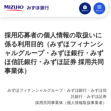
ログイン
メ
閉じる
宝くじ
ログイン
採用応募者の個人情報の取扱いに
口座開設
係る利用目的（みずほフィナンシ
来店不要・スマホで完結
ャルグループ・みずほ銀行・みず
支払う・つかう
ほ信託銀行・みずほ証券 採用共同
クレジットカード・デビット
事業体）
ローン
住宅ローン・カードローン
みずほフィナンシャルグループ・みずほ銀行・みずほ信
貯める・増やす
託銀行・みずほ証券
預金・NISA・資産運用
採用共同事業体（個人情報取扱事業者）