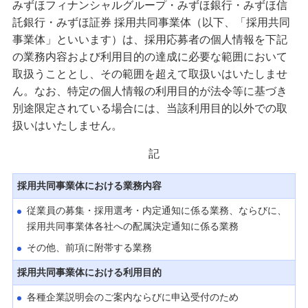
備える
みずほフィナンシャルグループ・みずほ銀行・みずほ信
託銀行・みずほ証券 採用共同事業体（以下、「採用共同
相続・保険
事業体」といいます）は、採用応募者の個人情報を下記
学ぶ・考える
の業務内容および利用目的の達成に必要な範囲において
取扱うこととし、その範囲を超えて取扱いはいたしませ
生涯学習
ん。なお、特定の個人情報の利用目的が法令等に基づき
お客さまサポート
別途限定されている場合には、当該利用目的以外での取
困ったときは・よくあるご質問
扱いはいたしません。
記
みずほ銀行について
採用共同事業体における業務内容
従業員の募集・採用選考・内定通知に係る業務、ならびに、
採用共同事業体各社への配属決定通知に係る業務
その他、前項に附帯する業務
採用共同事業体における利用目的
各種企業説明会のご案内ならびに申込受付のため