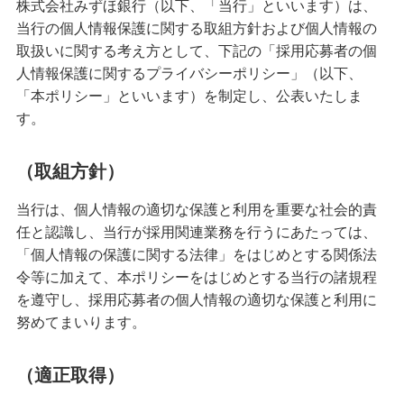
株式会社みずほ銀行（以下、「当行」といいます）は、
備える
当行の個人情報保護に関する取組方針および個人情報の
相続・保険
取扱いに関する考え方として、下記の「採用応募者の個
学ぶ・考える
人情報保護に関するプライバシーポリシー」（以下、
「本ポリシー」といいます）を制定し、公表いたしま
生涯学習
す。
お客さまサポート
困ったときは・よくあるご質問
（取組方針）
当行は、個人情報の適切な保護と利用を重要な社会的責
みずほ銀行について
任と認識し、当行が採用関連業務を行うにあたっては、
「個人情報の保護に関する法律」をはじめとする関係法
令等に加えて、本ポリシーをはじめとする当行の諸規程
を遵守し、採用応募者の個人情報の適切な保護と利用に
努めてまいります。
（適正取得）