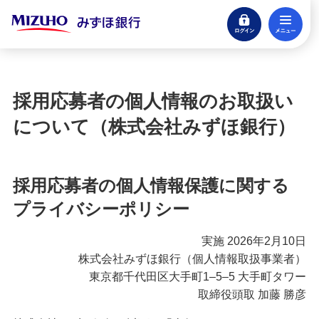
ログイン
メ
閉じる
宝くじ
ログイン
採用応募者の個人情報のお取扱い
口座開設
について（株式会社みずほ銀行）
来店不要・スマホで完結
支払う・つかう
採用応募者の個人情報保護に関する
クレジットカード・デビット
プライバシーポリシー
ローン
住宅ローン・カードローン
実施 2026年2月10日
株式会社みずほ銀行（個人情報取扱事業者）
貯める・増やす
東京都千代田区大手町1–5–5 大手町タワー
預金・NISA・資産運用
取締役頭取 加藤 勝彦