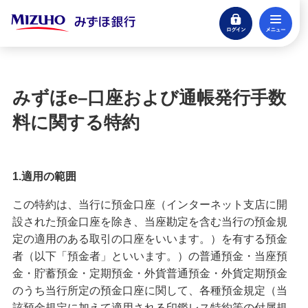
ログイン
メ
閉じる
宝くじ
ログイン
みずほe–口座および通帳発行手数
口座開設
料に関する特約
来店不要・スマホで完結
支払う・つかう
1.適用の範囲
クレジットカード・デビット
この特約は、当行に預金口座（インターネット支店に開
ローン
設された預金口座を除き、当座勘定を含む当行の預金規
住宅ローン・カードローン
定の適用のある取引の口座をいいます。）を有する預金
者（以下「預金者」といいます。）の普通預金・当座預
貯める・増やす
金・貯蓄預金・定期預金・外貨普通預金・外貨定期預金
預金・NISA・資産運用
のうち当行所定の預金口座に関して、各種預金規定（当
該預金規定に加えて適用される印鑑レス特約等の付属規