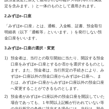
備える
定を含みます。）と一体のものとして適用されます。
相続・保険
2.みずほe–口座
学ぶ・考える
「みずほe–口座」とは、通帳、入金帳、証書、預金取引
生涯学習
明細表（以下「通帳等」といいます。）を発行しない預
お客さまサポート
金口座をいいます。
困ったときは・よくあるご質問
3.みずほe–口座の選択・変更
みずほ銀行について
1)
預金者は、当行との取引開始に当たり、開設する預金
口座をみずほe–口座とするか否かを選択するものとし
ます。また、預金者は、当行所定の手続きにより、み
ずほe–口座以外の預金口座からみずほe–口座へ、ま
たは、みずほe–口座からみずほe-口座以外の預金口座
へ変更することができるものとします。
2)
預金者がみずほe–口座以外の預金口座を開設していた
場合であっても、１年間以上記帳が行われていない等
の当行所定の条件に該当する場合には、当行は、預金