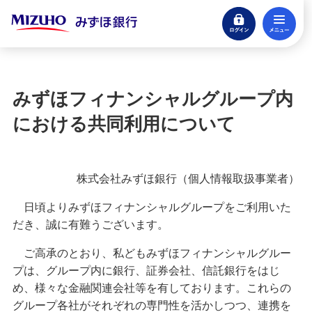
ログイン
メ
閉じる
宝くじ
ログイン
みずほフィナンシャルグループ内
口座開設
における共同利用について
来店不要・スマホで完結
支払う・つかう
株式会社みずほ銀行（個人情報取扱事業者）
クレジットカード・デビット
日頃よりみずほフィナンシャルグループをご利用いた
ローン
だき、誠に有難うございます。
住宅ローン・カードローン
ご高承のとおり、私どもみずほフィナンシャルグルー
貯める・増やす
プは、グループ内に銀行、証券会社、信託銀行をはじ
預金・NISA・資産運用
め、様々な金融関連会社等を有しております。これらの
グループ各社がそれぞれの専門性を活かしつつ、連携を