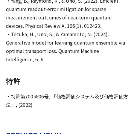
・Yang, B., Raymond, R., & Uno, S. (2022). Efficient
quantum readout-error mitigation for sparse
measurement outcomes of near-term quantum
devices. Physical Review A, 106(1), 012423.
・Tezuka, H., Uno, S., & Yamamoto, N. (2024).
Generative model for learning quantum ensemble via
optimal transport loss. Quantum Machine
Intelligence, 6, 6.
特許
・特許第7005806号, 「価格評価システム及び価格評価方
法」, (2022)