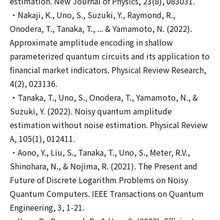
estimation. New Journal of Physics, 23(8), 083031.
・Nakaji, K., Uno, S., Suzuki, Y., Raymond, R.,
Onodera, T., Tanaka, T., ... & Yamamoto, N. (2022).
Approximate amplitude encoding in shallow
parameterized quantum circuits and its application to
financial market indicators. Physical Review Research,
4(2), 023136.
・Tanaka, T., Uno, S., Onodera, T., Yamamoto, N., &
Suzuki, Y. (2022). Noisy quantum amplitude
estimation without noise estimation. Physical Review
A, 105(1), 012411.
・Aono, Y., Liu, S., Tanaka, T., Uno, S., Meter, R.V.,
Shinohara, N., & Nojima, R. (2021). The Present and
Future of Discrete Logarithm Problems on Noisy
Quantum Computers. IEEE Transactions on Quantum
Engineering, 3, 1-21.