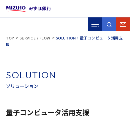
TOP
SERVICE / FLOW
SOLUTION：量子コンピュータ活用支
援
S
O
L
U
T
I
O
N
ソ
リ
ュ
ー
シ
ョ
ン
量子コンピュータ活用支援