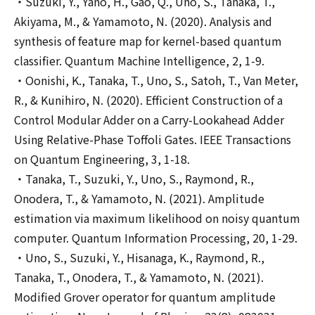
・Suzuki, Y., Yano, H., Gao, Q., Uno, S., Tanaka, T.,
Akiyama, M., & Yamamoto, N. (2020). Analysis and
synthesis of feature map for kernel-based quantum
classifier. Quantum Machine Intelligence, 2, 1-9.
・Oonishi, K., Tanaka, T., Uno, S., Satoh, T., Van Meter,
R., & Kunihiro, N. (2020). Efficient Construction of a
Control Modular Adder on a Carry-Lookahead Adder
Using Relative-Phase Toffoli Gates. IEEE Transactions
on Quantum Engineering, 3, 1-18.
・Tanaka, T., Suzuki, Y., Uno, S., Raymond, R.,
Onodera, T., & Yamamoto, N. (2021). Amplitude
estimation via maximum likelihood on noisy quantum
computer. Quantum Information Processing, 20, 1-29.
・Uno, S., Suzuki, Y., Hisanaga, K., Raymond, R.,
Tanaka, T., Onodera, T., & Yamamoto, N. (2021).
Modified Grover operator for quantum amplitude