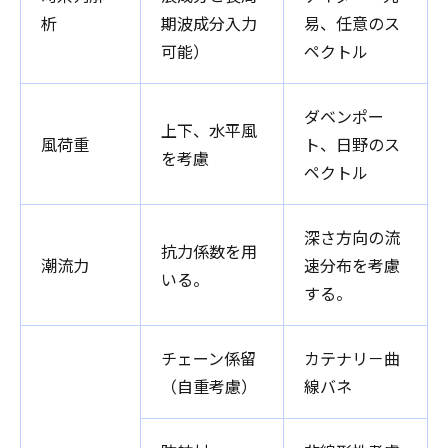
析
期波成分入力
易、任意のス
可能）
ペクトル
ダベンポー
上下、水平風
風荷重
ト、日野のス
を考慮
ペクトル
深さ方向の流
抗力係数を用
潮流力
速分布を考慮
いる。
する。
チェーン係留
カテナリ－曲
（自重考慮）
線バネ