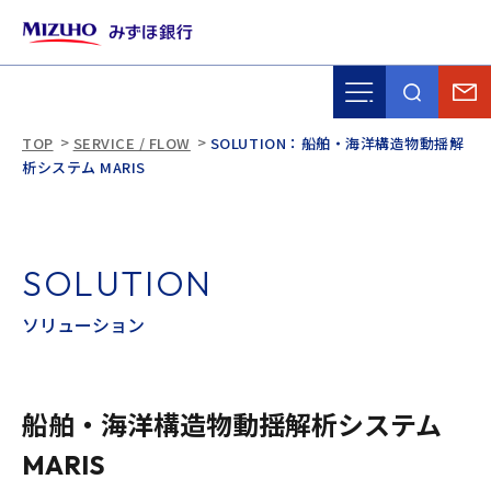
TOP
SERVICE / FLOW
SOLUTION：船舶・海洋構造物動揺解
析システム MARIS
S
O
L
U
T
I
O
N
ソ
リ
ュ
ー
シ
ョ
ン
船舶・海洋構造物動揺解析システム
MARIS