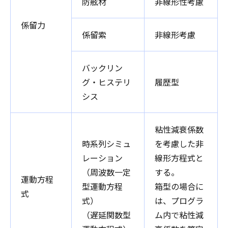
防舷材
非線形性考慮
係留力
係留索
非線形考慮
バックリン
グ・ヒステリ
履歴型
シス
粘性減衰係数
時系列シミュ
を考慮した非
レーション
線形方程式と
（周波数一定
する。
運動方程
型運動方程
箱型の場合に
式
式）
は、プログラ
（遅延関数型
ム内で粘性減