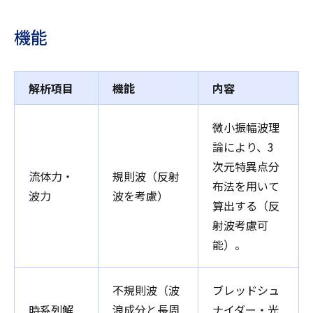
機能
解析項目
機能
内容
微小振幅波理
論により、3
次元特異点分
流体力・
規則波（反射
布法を用いて
波力
波を考慮）
算出する（反
射波考慮可
能）。
不規則波（波
ブレッドシュ
時系列解
浪成分と長周
ナイダー・光