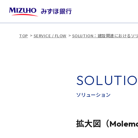
TOP
SERVICE / FLOW
SOLUTION：建設関連における
S
O
L
U
T
I
ソ
リ
ュ
ー
シ
ョ
ン
拡大図（Mole