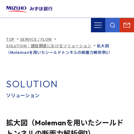
TOP
SERVICE / FLOW
SOLUTION：建設関連におけるソリューション
拡大図
（Molemanを用いたシールドトンネルの断面力解析例1）
S
O
L
U
T
I
O
N
ソ
リ
ュ
ー
シ
ョ
ン
拡大図（Molemanを用いたシールド
トンネルの断面力解析例1）