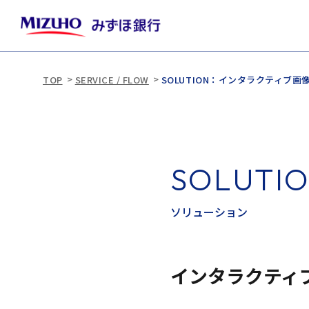
TOP
SERVICE / FLOW
SOLUTION：インタラクティブ
S
O
L
U
T
I
ソ
リ
ュ
ー
シ
ョ
ン
インタラクティ