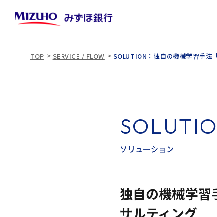
TOP
SERVICE / FLOW
SOLUTION：独自の機械学習手
S
O
L
U
T
I
ソ
リ
ュ
ー
シ
ョ
ン
独自の機械学習
サルティング