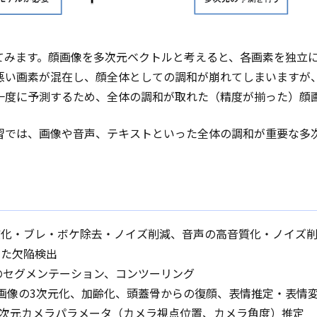
てみます。顔画像を多次元ベクトルと考えると、各画素を独立
悪い画素が混在し、顔全体としての調和が崩れてしまいますが
一度に予測するため、全体の調和が取れた（精度が揃った）顔
習では、画像や音声、テキストといった全体の調和が重要な多
質化・ブレ・ボケ除去・ノイズ削減、音声の高音質化・ノイズ
いた欠陥検出
Iのセグメンテーション、コンツーリング
画像の3次元化、加齢化、頭蓋骨からの復顔、表情推定・表情
3次元カメラパラメータ（カメラ視点位置、カメラ角度）推定