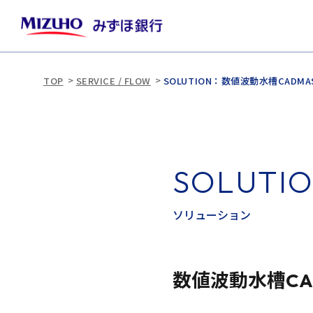
TOP
SERVICE / FLOW
SOLUTION：数値波動水槽CADMA
S
O
L
U
T
I
ソ
リ
ュ
ー
シ
ョ
ン
数値波動水槽CAD