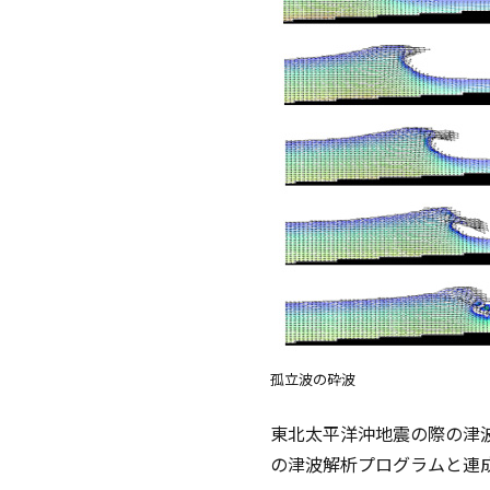
孤立波の砕波
東北太平洋沖地震の際の津波遡
の津波解析プログラムと連