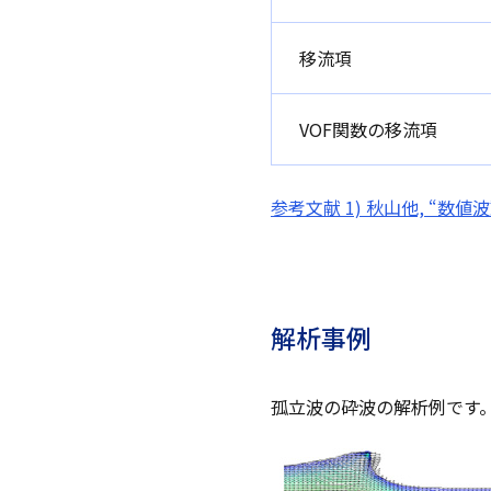
移流項
VOF関数の移流項
参考文献 1) 秋山他, “数値波
解析事例
孤立波の砕波の解析例です。2