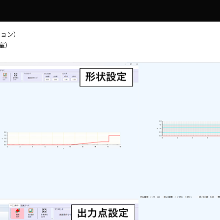
ション）
室）