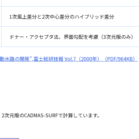
1次風上差分と2次中心差分のハイブリッド差分
ドナー・アクセプタ法、界面勾配を考慮（3次元版のみ）
動水路の開発”,富士総研技報 Vol.7（2000年）（PDF/964KB）
次元版のCADMAS-SURFで計算しています。