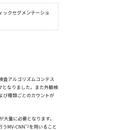
マンティックセグメンテーショ
観検査アルゴリズムコンテス
マとなりました。また外観検
および種類ごとのカウントが
スが大量に必要となります。
MV-CNN
を用いること
*2