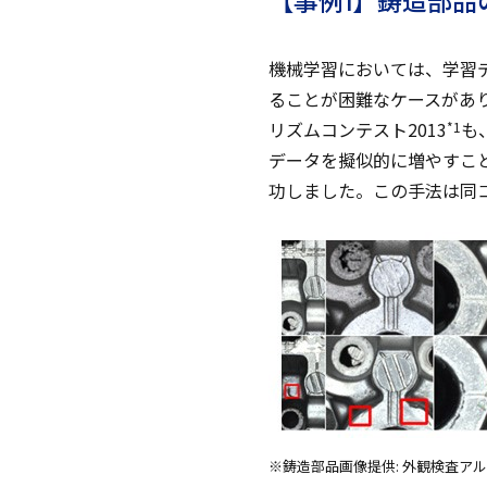
【事例1】鋳造部品
機械学習においては、学習
ることが困難なケースがあ
リズムコンテスト2013
も
*1
データを擬似的に増やすこ
功しました。この手法は同
※鋳造部品画像提供: 外観検査アル