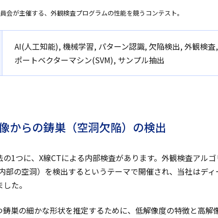
門委員会が主催する、外観検査プログラムの性能を競うコンテスト。
AI(人工知能), 機械学習, パターン認識, 欠陥検出, 外観検
ポートベクターマシン(SVM), サンプル抽出
画像からの鋳巣（空洞欠陥）の検出
の1つに、X線CTによる内部検査があります。外観検査アルゴリ
品内部の空洞）を検出するというテーマで開催され、当社はディ
ました。
つ鋳巣の細かな形状を推定するために、低解像度の特徴と高解