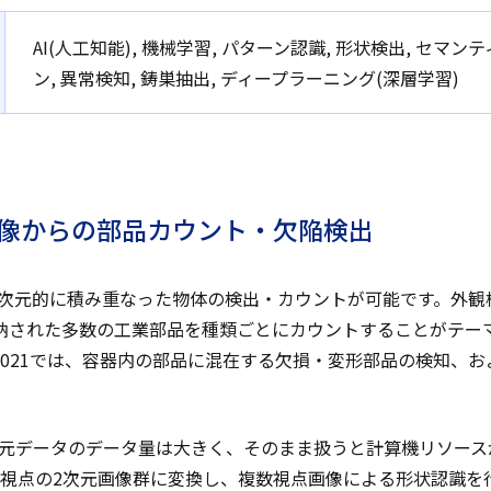
AI(人工知能), 機械学習, パターン認識, 形状検出, セ
ン, 異常検知, 鋳巣抽出, ディープラーニング(深層学習)
画像からの部品カウント・欠陥検出
、3次元的に積み重なった物体の検出・カウントが可能です。外
納された多数の工業部品を種類ごとにカウントすることがテー
2021では、容器内の部品に混在する欠損・変形部品の検知、
3次元データのデータ量は大きく、そのまま扱うと計算機リソー
視点の2次元画像群に変換し、複数視点画像による形状認識を行う