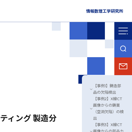
情報数理工学研究所
【事例1】鋳造部
品の欠陥検出
【事例2】X線CT
画像からの鋳巣
（空洞欠陥）の検
ティング 製造分
出
【事例3】X線CT
画像からの部品カ