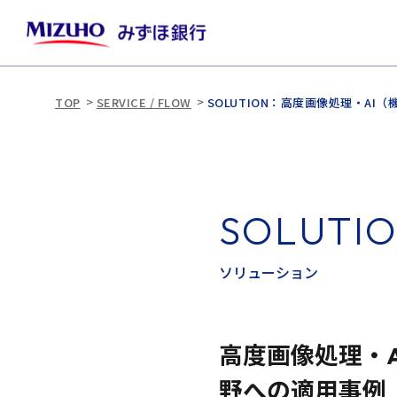
TOP
SERVICE / FLOW
SOLUTION：高度画像処理・A
S
O
L
U
T
I
ソ
リ
ュ
ー
シ
ョ
ン
高度画像処理・
野への適用事例