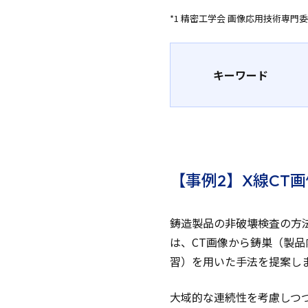
*1 精密工学会 画像応用技術専
キーワード
【事例2】X線CT
鋳造製品の非破壊検査の方法
は、CT画像から鋳巣（製
習）を用いた手法を提案し
大域的な連続性を考慮しつ