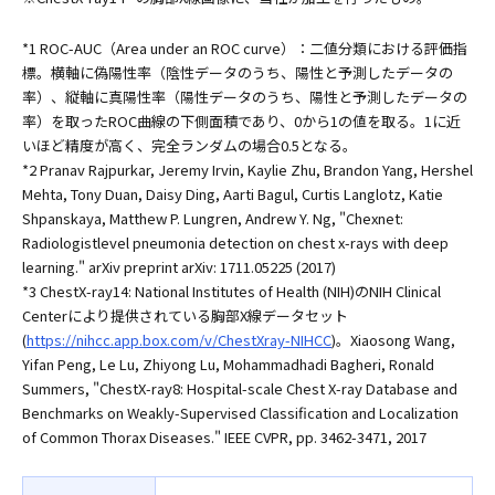
*1 ROC-AUC（Area under an ROC curve）：二値分類における評価指
標。横軸に偽陽性率（陰性データのうち、陽性と予測したデータの
率）、縦軸に真陽性率（陽性データのうち、陽性と予測したデータの
率）を取ったROC曲線の下側面積であり、0から1の値を取る。1に近
いほど精度が高く、完全ランダムの場合0.5となる。
*2 Pranav Rajpurkar, Jeremy Irvin, Kaylie Zhu, Brandon Yang, Hershel
Mehta, Tony Duan, Daisy Ding, Aarti Bagul, Curtis Langlotz, Katie
Shpanskaya, Matthew P. Lungren, Andrew Y. Ng, "Chexnet:
Radiologistlevel pneumonia detection on chest x-rays with deep
learning." arXiv preprint arXiv: 1711.05225 (2017)
*3 ChestX-ray14: National Institutes of Health (NIH)のNIH Clinical
Centerにより提供されている胸部X線データセット
(
https://nihcc.app.box.com/v/ChestXray-NIHCC
)。Xiaosong Wang,
Yifan Peng, Le Lu, Zhiyong Lu, Mohammadhadi Bagheri, Ronald
Summers, "ChestX-ray8: Hospital-scale Chest X-ray Database and
Benchmarks on Weakly-Supervised Classification and Localization
of Common Thorax Diseases." IEEE CVPR, pp. 3462-3471, 2017