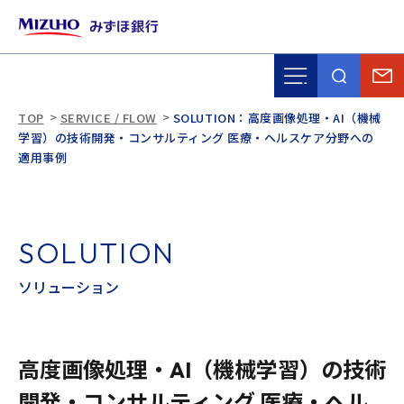
TOP
SERVICE / FLOW
SOLUTION：高度画像処理・AI（機械
学習）の技術開発・コンサルティング 医療・ヘルスケア分野への
適用事例
S
O
L
U
T
I
O
N
ソ
リ
ュ
ー
シ
ョ
ン
高度画像処理・AI（機械学習）の技術
開発・コンサルティング 医療・ヘル