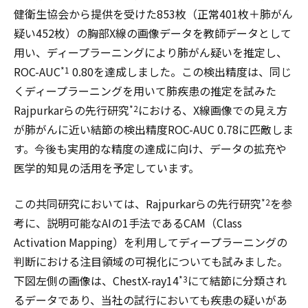
健衛生協会から提供を受けた853枚（正常401枚＋肺がん
疑い452枚）の胸部X線の画像データを教師データとして
用い、ディープラーニングにより肺がん疑いを推定し、
ROC-AUC
0.80を達成しました。この検出精度は、同じ
*1
くディープラーニングを用いて肺疾患の推定を試みた
Rajpurkarらの先行研究
における、X線画像での見え方
*2
が肺がんに近い結節の検出精度ROC-AUC 0.78に匹敵しま
す。今後も実用的な精度の達成に向け、データの拡充や
医学的知見の活用を予定しています。
この共同研究においては、Rajpurkarらの先行研究
を参
*2
考に、説明可能なAIの1手法であるCAM（Class
Activation Mapping）を利用してディープラーニングの
判断における注目領域の可視化についても試みました。
下図左側の画像は、ChestX-ray14
にて結節に分類され
*3
るデータであり、当社の試行においても疾患の疑いがあ