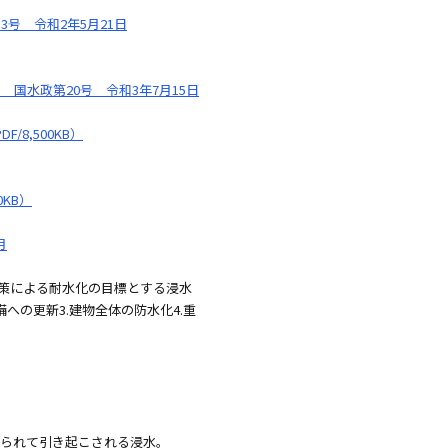
号 令和2年5月21日
水政第20号 令和3年7月15日
,500KB）
KB）
月
対策による耐水化の目標とする浸水
への更新3.建物全体の防水化4.重
げられて引き起こされる浸水。