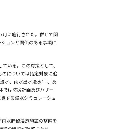
7月に施行された。併せて関
ーションと関係のある事項に
している。この対策として、
ものについては指定対象に追
水浸水、雨水出水浸水
、及
*11
体では防災計画及びハザー
に資する浸水シミュレーショ
が雨水貯留浸透施設の整備を
施設の建設が頻繁になれ