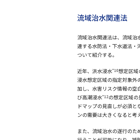
流域治水関連法
流域治水関連法は、流域治
連する水防法・下水道法・
ついて紹介する。
近年、洪水浸水
想定区域
*10
浸水想定区域の指定対象外
加し、水害リスク情報の空
び高潮浸水
の想定区域の
*12
ドマップの見直しが必須と
ンの需要は大きくなると考
また、流域治水の遂行のた
行うことが可能になり、補