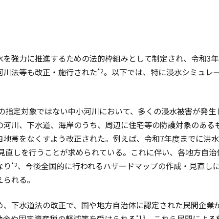
水を強力に推進するための法的枠組みとして制定され、令和3年
河川法等も改正・施行された
。以下では、特に浸水シミュレ
*2
の指定対象ではない中小河川において、多くの浸水被害が発生
の河川、下水道、海岸のうち、周辺に住宅等の防護対象のある
白地帯をなくすよう改正された。例えば、令和7年度までに洪
見直しを行うことが求められている。これに伴い、各地方自治
なり
、今後全国的に行われるハザードマップの作成・見直し
*2
えられる。
め、下水道法の改正で、国や地方自治体に認定された民間企業
助金や固定資産税の軽減等を受けられる
。これら民間による
*13