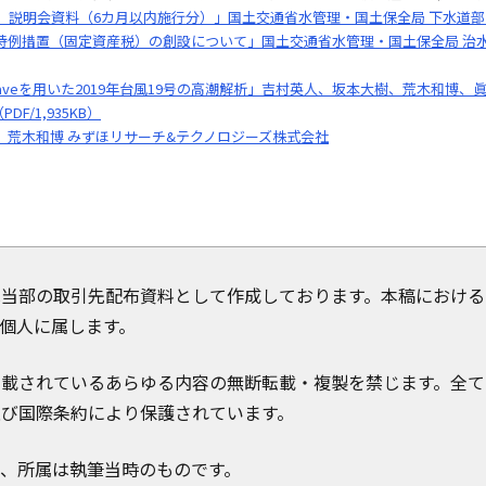
明会資料（6カ月以内施行分）」国土交通省水管理・国土保全局 下水道部 令和3年
例措置（固定資産税）の創設について」国土交通省水管理・国土保全局 治水課
aveを用いた2019年台風19号の高潮解析」吉村英人、坂本大樹、荒木和博、
PDF/1,935KB）
」荒木和博 みずほリサーチ&テクノロジーズ株式会社
は当部の取引先配布資料として作成しております。本稿における
個人に属します。
掲載されているあらゆる内容の無断転載・複製を禁じます。全て
及び国際条約により保護されています。
き、所属は執筆当時のものです。