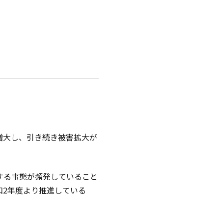
増大し、引き続き被害拡大が
する事態が頻発していること
和2年度より推進している