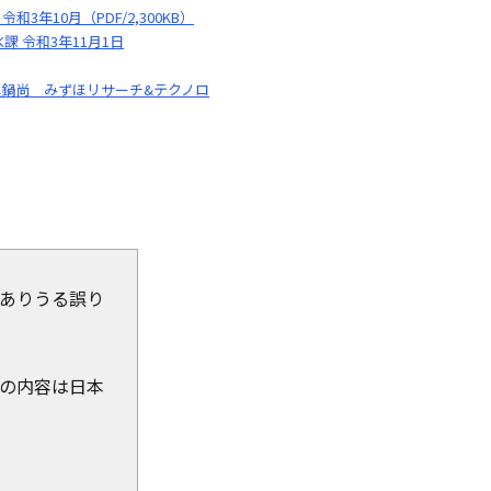
10月（PDF/2,300KB）
 令和3年11月1日
眞鍋尚 みずほリサーチ&テクノロ
ありうる誤り
の内容は日本