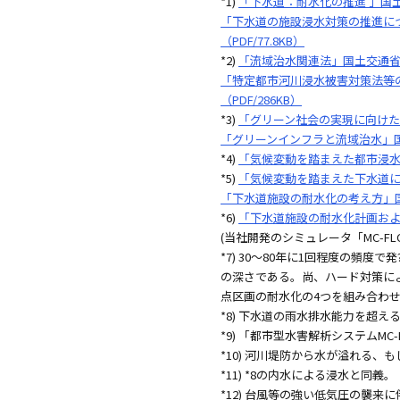
*1)
「下水道：耐水化の推進 」国
「下水道の施設浸水対策の推進につ
（PDF/77.8KB）
*2)
「流域治水関連法」国土交通
「特定都市河川浸水被害対策法等の
（PDF/286KB）
*3)
「グリーン社会の実現に向けた国
「グリーンインフラと流域治水」国土交
*4)
「気候変動を踏まえた都市浸
*5)
「気候変動を踏まえた下水道によ
「下水道施設の耐水化の考え方」国土交
*6)
「下水道施設の耐水化計画およ
(当社開発のシミュレータ「MC-FL
*7) 30～80年に1回程度の
の深さである。尚、ハード対策によ
点区画の耐水化の4つを組み合わ
*8) 下水道の雨水排水能力を超
*9) 「都市型水害解析システムMC
*10) 河川堤防から水が溢れる
*11) *8の内水による浸水と同義。
*12) 台風等の強い低気圧の襲