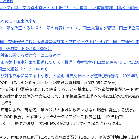
土交通省
いて」国土交通省水管理・国土保全局 下水道部 下水道事業課 国水下事第13
省水管理・国土保全局
一部を改正する法律の一部の施行について」国土交通省水管理・国土保全局 国
土交通分野における環境関連施策・プロジェクトについて」国土交通省（PDF/8
通省（PDF/10,000KB）
水対策に関する検討会」国土交通省
る都市浸水対策の推進について 提言 参考資料」国土交通省（PDF/9,200
通省（PDF/1,861KB）
び対策立案に関する手引き」公益財団法人 日本下水道新技術機構 2021年3
OOD」によるシミュレーション結果は資料編 p.337-359 に記載)
頻度で発?する河川氾濫等を想定して設定することを基本に、下水道管理者がハード
る耐水化の具体的な方法として、1.電気設備の上階への移設2.防水仕様の設備
せて行う
える降雨により、雨を河川等の公共の水域に放流できない場合に発生する浸水。
-FLOOD 概要」みずほリサーチ&テクノロジーズ株式会社 HP 準備中
、もしくは、堤防が決壊して河川の水が流れ出して引き起こされる浸水。
来に伴う、強風や気圧低下によって海水面が異常に高まり、高波が陸地に押し上