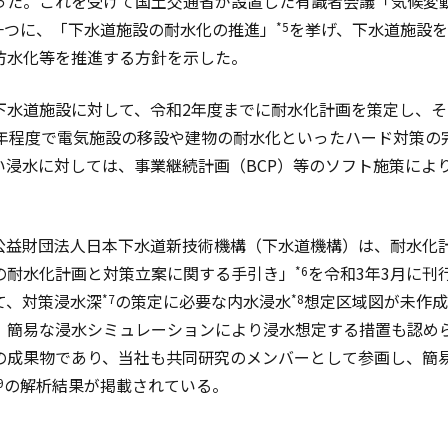
った。これを受けて国土交通省が設置した有識者会議「気候変
一つに、「下水道施設の耐水化の推進」
を挙げ、下水道施設
*5
防水化等を推進する方針を示した。
下水道施設に対して、令和2年度までに耐水化計画を策定し、そ
0年程度で電気施設の移設や建物の耐水化といったハード対策の
い浸水に対しては、事業継続計画（BCP）等のソフト施策によ
。
公益財団法人日本下水道新技術機構（下水道機構）は、耐水化
の耐水化計画と対策立案に関する手引き」
を令和3年3月に刊
*6
て、対策浸水深
の策定に必要な内水浸水
想定区域図が未作成
*7
*8
、簡易な浸水シミュレーションにより浸水想定する措置も認め
の成果物であり、当社も共同研究のメンバーとして参画し、簡
の解析結果が掲載されている。
9