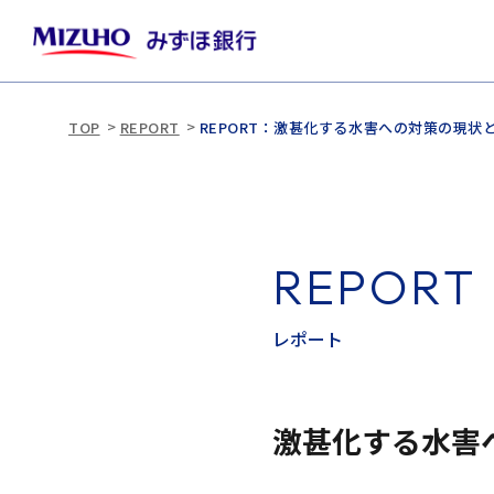
TOP
REPORT
REPORT：激甚化する水害への対策の現状
R
E
P
O
R
T
レ
ポ
ー
ト
激甚化する水害