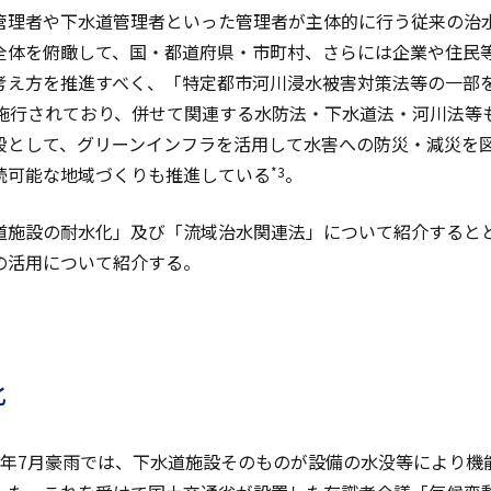
管理者や下水道管理者といった管理者が主体的に行う従来の治
全体を俯瞰して、国・都道府県・市町村、さらには企業や住民
考え方を推進すべく、「特定都市河川浸水被害対策法等の一部
ら施行されており、併せて関連する水防法・下水道法・河川法等
段として、グリーンインフラを活用して水害への防災・減災を
続可能な地域づくりも推進している
。
*3
道施設の耐水化」及び「流域治水関連法」について紹介すると
の活用について紹介する。
化
2年7月豪雨では、下水道施設そのものが設備の水没等により機