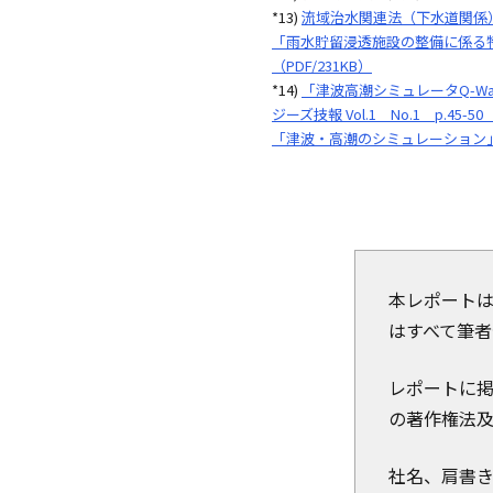
*13)
流域治水関連法（下水道関係）説
「雨水貯留浸透施設の整備に係る特
（PDF/231KB）
*14)
「津波高潮シミュレータQ-W
ジーズ技報 Vol.1 No.1 p.45-50（
「津波・高潮のシミュレーション
本レポート
はすべて筆者
レポートに
の著作権法
社名、肩書