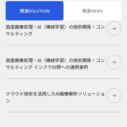
関連SOLUTION
関連NEWS
2023年12月15日
ニュース
高度画像処理・AI（機械学習）の技術開発・コン
サルティング
土木学会構造工学委員会 AI・データサイエンス奨
励賞を受賞
高度画像処理・AI（機械学習）の技術開発・コン
サルティング インフラ分野への適用事例
クラウド技術を活用したAI画像解析ソリューショ
ン