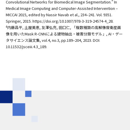
Convolutional Networks for Biomedical Image Segmentation.” In
Medical Image Computing and Computer-Assisted Intervention –
MICCAI 2015, edited by Nassir Navab et al., 234–241. Vol. 9351.
Springer, 2015. https://doi.org/10.1007/978-3-319-24574-4_28.
内藤昌平, 土屋美恵, 友澤弘充, 田口仁, 「複数種類の高解像度衛星画
4
像を用いたMask R-CNNによる建物抽出・被害分類モデル」, AI・デー
タサイエンス論文集, vol.4, no.3, pp.189–204, 2023. DOI:
10.11532/jsceiii.4.3_189.