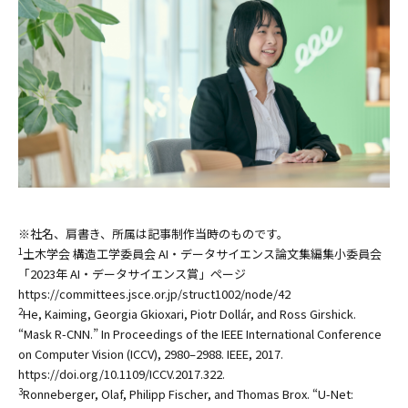
※社名、肩書き、所属は記事制作当時のものです。
土木学会 構造工学委員会 AI・データサイエンス論文集編集小委員会
1
「2023年 AI・データサイエンス賞」ページ
https://committees.jsce.or.jp/struct1002/node/42
He, Kaiming, Georgia Gkioxari, Piotr Dollár, and Ross Girshick.
2
“Mask R-CNN.” In Proceedings of the IEEE International Conference
on Computer Vision (ICCV), 2980–2988. IEEE, 2017.
https://doi.org/10.1109/ICCV.2017.322.
Ronneberger, Olaf, Philipp Fischer, and Thomas Brox. “U-Net:
3