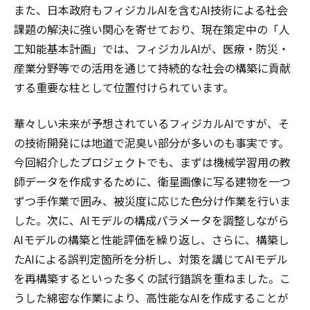
また、日本政府もフィジカルAIを含むAI技術による社会
課題の解決に強い関心を寄せており、現在策定中の「人
工知能基本計画」では、フィジカルAIが、医療・防災・
産業分野等での活用を通じて持続的な社会の構築に貢献
する重要な柱として位置付けられています。
華々しい未来が予想されているフィジカルAIですが、そ
の技術開発には地道で泥臭い部分が多いのも事実です。
今回紹介したプロジェクトでも、まずは機械学習用の教
師データを作成するために、衛星画像に写る建物を一つ
ずつ手作業で囲み、被災度に応じた色分け作業を行いま
した。次に、AIモデルの構成パラメータを調整しながら
AIモデルの構築と性能評価を繰り返し、さらに、構築し
たAIによる誤判定箇所を分析し、対策を講じてAIモデル
を再構築するといった多くの試行錯誤を重ねました。こ
うした綿密な作業により、高性能なAIを作成することが