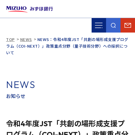
TOP
NEWS
NEWS：令和4年度JST「共創の場形成支援プログ
ラム（COI-NEXT）」政策重点分野（量子技術分野）への採択につ
いて
N
E
W
S
お
知
ら
せ
令和4年度JST「共創の場形成支援プ
ログラム（COI-NEXT）」政策重点分