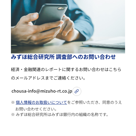
み
ず
ほ
総
合
研
究
所
調
査
部
へ
の
お
問
い
合
わ
せ
経済・金融関連のレポートに関するお問い合わせは
こちら
のメールアドレスまでご連絡ください。
chousa-info@mizuho-rt.co.jp
※
個人情報のお取扱いについて
をご参照いただき、同意のうえ
お問い合わせください。
※ みずほ総合研究所はみずほ銀行内の組織の名称です。