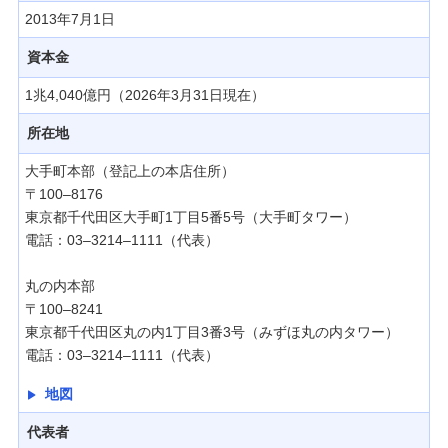
備える
2013年7月1日
相続・保険
資本金
学ぶ・考える
1兆4,040億円（2026年3月31日現在）
生涯学習
所在地
お客さまサポート
大手町本部（登記上の本店住所）
困ったときは・よくあるご質問
〒100–8176
東京都千代田区大手町1丁目5番5号（大手町タワー）
みずほ銀行について
電話：03–3214–1111（代表）
丸の内本部
〒100–8241
東京都千代田区丸の内1丁目3番3号（みずほ丸の内タワー）
電話：03–3214–1111（代表）
地図
代表者