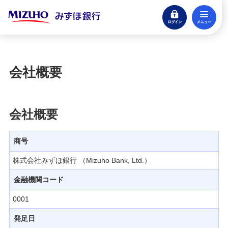
ログイン
メ
閉じる
宝くじ
ログイン
会社概要
口座開設
来店不要・スマホで完結
会社概要
支払う・つかう
クレジットカード・デビット
商号
ローン
株式会社みずほ銀行 （Mizuho Bank, Ltd.）
住宅ローン・カードローン
金融機関コード
貯める・増やす
0001
預金・NISA・資産運用
発足日