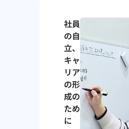
社員
の自
立、
キャ
リア
の形
成の
ため
に