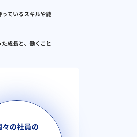
持っているスキルや能
った成長と、働くこと
。
個々の社員の