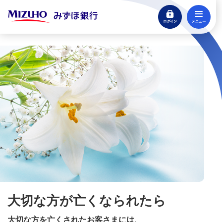
ログイン
メ
閉じる
宝くじ
ログイン
口座開設
来店不要・スマホで完結
支払う・つかう
クレジットカード・デビット
ローン
住宅ローン・カードローン
貯める・増やす
大切な方が亡くなられたら
預金・NISA・資産運用
大切な方を亡くされたお客さまには、