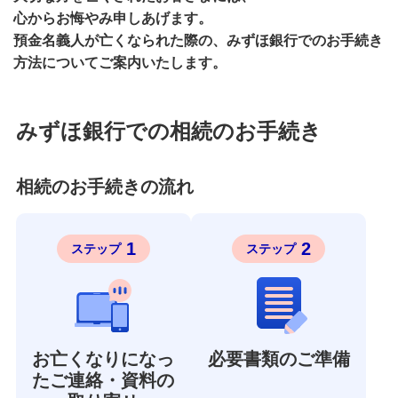
備える
心からお悔やみ申しあげます。
相続・保険
預金名義人が亡くなられた際の、みずほ銀行でのお手続き
方法についてご案内いたします。
学ぶ・考える
生涯学習
みずほ銀行での相続のお手続き
お客さまサポート
困ったときは・よくあるご質問
相続のお手続きの流れ
みずほ銀行について
1
2
ステップ
ステップ
お亡くなりになっ
必要書類のご準備
たご連絡・資料の