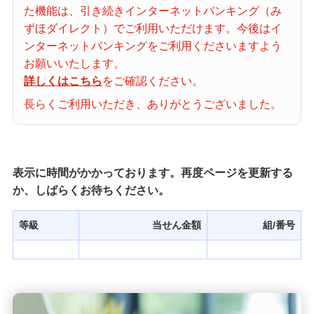
た機能は、引き続きインターネットバンキング（み
当せん番号案内
ずほダイレクト）でご利用いただけます。今後はイ
ンターネットバンキングをご利用くださいますよう
宝くじの購入・照会
お願いいたします。
詳しくはこちら
をご確認ください。
長らくご利用いただき、ありがとうございました。
宝くじ商品一覧
初めての方へ
表示に時間がかかっております。再度ページを更新する
か、しばらくお待ちください。
みずほ銀行店舗・ATM
等級
当せん金額
組/番号
みずほATM宝くじサービス