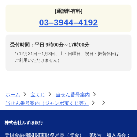
[通話料有料]
03–3944–4192
受付時間：平日 9時00分～17時00分
*
（12月31日～1月3日、土・日曜日、祝日・振替休日は
ご利用いただけません）
ホーム
宝くじ
当せん番号案内
>
>
>
当せん番号案内（ジャンボ宝くじ等）
>
>
株式会社みずほ銀行
登録金融機関 関東財務局長（登金） 第6号 加入協会：