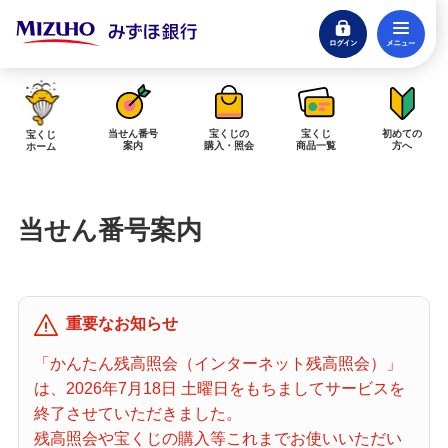
ログイン
メ
閉じる
みずほダイレクトログイン
当せん番号
宝くじの
宝くじ
初めての
宝くじ
案内
購入・照会
商品一覧
方へ
ホーム
インターネットで販売予定の宝くじ
当せん番号案内
当せん金の受取方法について
「金額が合わない」「入金されていない」にお答えします。
購入した宝くじの確認方法について
重要なお知らせ
「代金が引き落としされない」「購入明細に表示されない」にお答えしま
す。
「かんたん残高照会（インターネット残高照会）」
は、2026年7月18日 土曜日をもちましてサービスを
宝くじホーム
終了させていただきました。
残高照会や宝くじの購入等これまでお使いいただい