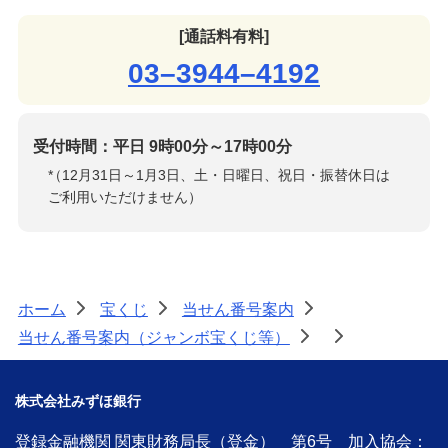
[通話料有料]
03–3944–4192
受付時間：平日 9時00分～17時00分
*
（12月31日～1月3日、土・日曜日、祝日・振替休日は
ご利用いただけません）
ホーム
宝くじ
当せん番号案内
>
>
>
当せん番号案内（ジャンボ宝くじ等）
>
>
株式会社みずほ銀行
登録金融機関 関東財務局長（登金） 第6号 加入協会：