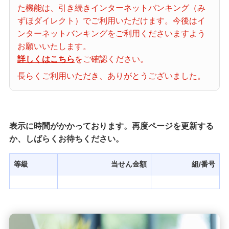
た機能は、引き続きインターネットバンキング（み
当せん番号案内
ずほダイレクト）でご利用いただけます。今後はイ
ンターネットバンキングをご利用くださいますよう
宝くじの購入・照会
お願いいたします。
詳しくはこちら
をご確認ください。
長らくご利用いただき、ありがとうございました。
宝くじ商品一覧
初めての方へ
表示に時間がかかっております。再度ページを更新する
か、しばらくお待ちください。
みずほ銀行店舗・ATM
等級
当せん金額
組/番号
みずほATM宝くじサービス