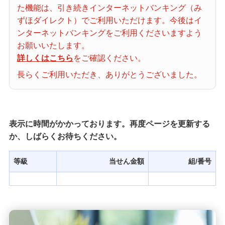
た機能は、引き続きインターネットバンキング（み
当せん番号案内
ずほダイレクト）でご利用いただけます。今後はイ
ンターネットバンキングをご利用くださいますよう
宝くじの購入・照会
お願いいたします。
詳しくはこちら
をご確認ください。
長らくご利用いただき、ありがとうございました。
宝くじ商品一覧
初めての方へ
表示に時間がかかっております。再度ページを更新する
か、しばらくお待ちください。
みずほ銀行店舗・ATM
等級
当せん金額
組/番号
みずほATM宝くじサービス