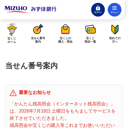
ログイン
メ
閉じる
みずほダイレクトログイン
当せん番号
宝くじの
宝くじ
初めての
宝くじ
案内
購入・照会
商品一覧
方へ
ホーム
インターネットで販売予定の宝くじ
当せん番号案内
当せん金の受取方法について
「金額が合わない」「入金されていない」にお答えします。
購入した宝くじの確認方法について
重要なお知らせ
「代金が引き落としされない」「購入明細に表示されない」にお答えしま
す。
「かんたん残高照会（インターネット残高照会）」
は、2026年7月18日 土曜日をもちましてサービスを
宝くじホーム
終了させていただきました。
残高照会や宝くじの購入等これまでお使いいただい