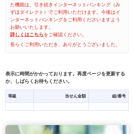
た機能は、引き続きインターネットバンキング（み
当せん番号案内
ずほダイレクト）でご利用いただけます。今後はイ
ンターネットバンキングをご利用くださいますよう
宝くじの購入・照会
お願いいたします。
詳しくはこちら
をご確認ください。
長らくご利用いただき、ありがとうございました。
宝くじ商品一覧
初めての方へ
表示に時間がかかっております。再度ページを更新する
か、しばらくお待ちください。
みずほ銀行店舗・ATM
等級
当せん金額
組/番号
みずほATM宝くじサービス