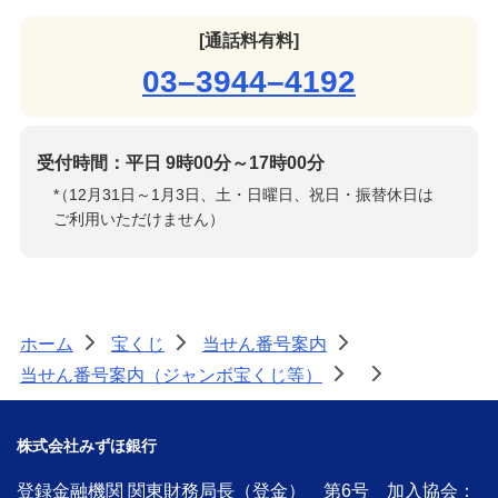
[通話料有料]
03–3944–4192
受付時間：平日 9時00分～17時00分
*
（12月31日～1月3日、土・日曜日、祝日・振替休日は
ご利用いただけません）
ホーム
宝くじ
当せん番号案内
>
>
>
当せん番号案内（ジャンボ宝くじ等）
>
>
株式会社みずほ銀行
登録金融機関 関東財務局長（登金） 第6号 加入協会：