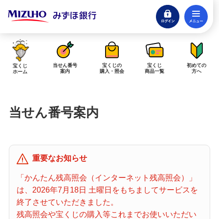
ログイン
メ
閉じる
みずほダイレクトログイン
当せん番号
宝くじの
宝くじ
初めての
宝くじ
案内
購入・照会
商品一覧
方へ
ホーム
インターネットで販売予定の宝くじ
当せん番号案内
当せん金の受取方法について
「金額が合わない」「入金されていない」にお答えします。
購入した宝くじの確認方法について
重要なお知らせ
「代金が引き落としされない」「購入明細に表示されない」にお答えしま
す。
「かんたん残高照会（インターネット残高照会）」
は、2026年7月18日 土曜日をもちましてサービスを
宝くじホーム
終了させていただきました。
残高照会や宝くじの購入等これまでお使いいただい