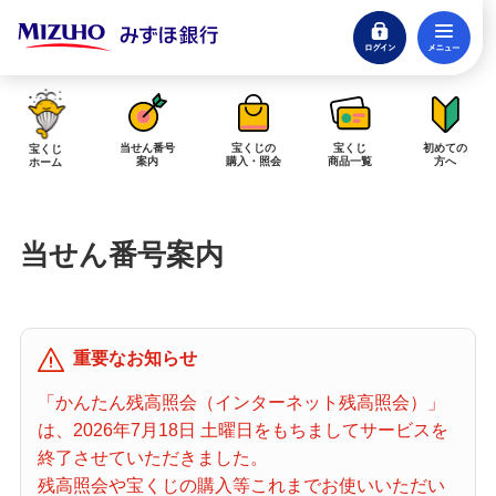
ログイン
メ
閉じる
みずほダイレクトログイン
当せん番号
宝くじの
宝くじ
初めての
宝くじ
案内
購入・照会
商品一覧
方へ
ホーム
インターネットで販売予定の宝くじ
当せん番号案内
当せん金の受取方法について
「金額が合わない」「入金されていない」にお答えします。
購入した宝くじの確認方法について
重要なお知らせ
「代金が引き落としされない」「購入明細に表示されない」にお答えしま
す。
「かんたん残高照会（インターネット残高照会）」
は、2026年7月18日 土曜日をもちましてサービスを
宝くじホーム
終了させていただきました。
残高照会や宝くじの購入等これまでお使いいただい