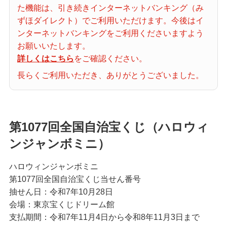
た機能は、引き続きインターネットバンキング（み
当せん番号案内
ずほダイレクト）でご利用いただけます。今後はイ
ンターネットバンキングをご利用くださいますよう
宝くじの購入・照会
お願いいたします。
詳しくはこちら
をご確認ください。
長らくご利用いただき、ありがとうございました。
宝くじ商品一覧
初めての方へ
第1077回全国自治宝くじ（ハロウィ
ンジャンボミニ）
みずほ銀行店舗・ATM
ハロウィンジャンボミニ
第1077回全国自治宝くじ当せん番号
抽せん日：令和7年10月28日
みずほATM宝くじサービス
会場：東京宝くじドリーム館
支払期間：令和7年11月4日から令和8年11月3日まで