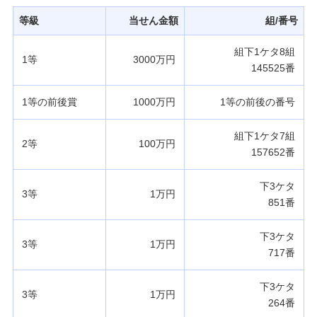
発売スケジュール
等級
当せん金額
組/番号
組下1ケタ8組
1等
3000万円
みずほ銀行について
145525番
1等の前後賞
1000万円
1等の前後の番号
組下1ケタ7組
2等
100万円
157652番
下3ケタ
3等
1万円
851番
下3ケタ
3等
1万円
717番
下3ケタ
3等
1万円
264番