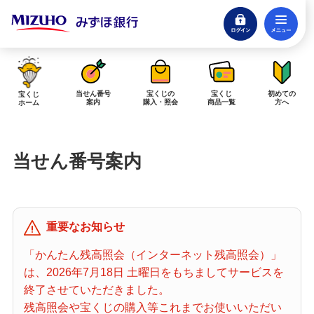
ログイン
メ
閉じる
みずほダイレクトログイン
当せん番号
宝くじの
宝くじ
初めての
宝くじ
案内
購入・照会
商品一覧
方へ
ホーム
インターネットで販売予定の宝くじ
当せん番号案内
当せん金の受取方法について
「金額が合わない」「入金されていない」にお答えします。
購入した宝くじの確認方法について
重要なお知らせ
「代金が引き落としされない」「購入明細に表示されない」にお答えしま
す。
「かんたん残高照会（インターネット残高照会）」
は、2026年7月18日 土曜日をもちましてサービスを
宝くじホーム
終了させていただきました。
残高照会や宝くじの購入等これまでお使いいただい