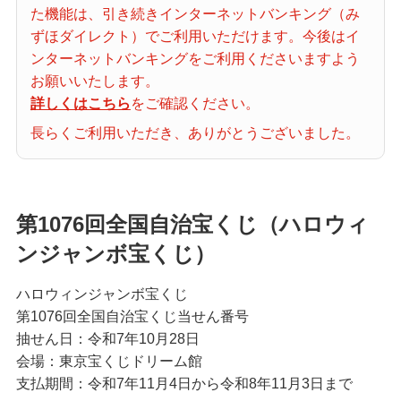
た機能は、引き続きインターネットバンキング（み
当せん番号案内
ずほダイレクト）でご利用いただけます。今後はイ
ンターネットバンキングをご利用くださいますよう
宝くじの購入・照会
お願いいたします。
詳しくはこちら
をご確認ください。
長らくご利用いただき、ありがとうございました。
宝くじ商品一覧
初めての方へ
第1076回全国自治宝くじ（ハロウィ
ンジャンボ宝くじ）
みずほ銀行店舗・ATM
ハロウィンジャンボ宝くじ
第1076回全国自治宝くじ当せん番号
抽せん日：令和7年10月28日
みずほATM宝くじサービス
会場：東京宝くじドリーム館
支払期間：令和7年11月4日から令和8年11月3日まで