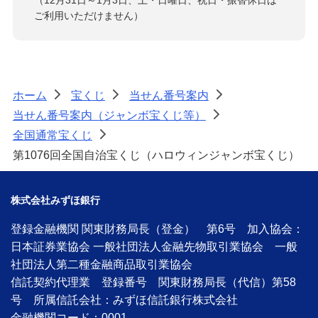
ご利用いただけません）
ホーム
宝くじ
当せん番号案内
>
>
>
当せん番号案内（ジャンボ宝くじ等）
>
全国通常宝くじ
>
第1076回全国自治宝くじ（ハロウィンジャンボ宝くじ）
株式会社みずほ銀行
登録金融機関 関東財務局長（登金） 第6号 加入協会：
日本証券業協会 一般社団法人金融先物取引業協会 一般
社団法人第二種金融商品取引業協会
信託契約代理業 登録番号 関東財務局長（代信）第58
号 所属信託会社：みずほ信託銀行株式会社
金融機関コード：0001