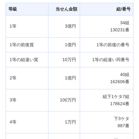
発売スケジュール
等級
当せん金額
組/番号
34組
1等
3億円
みずほ銀行について
130231番
1等の前後賞
1億円
1等の前後の番号
1等の組違い賞
10万円
1等の組違い同番号
40組
2等
1億円
162606番
組下1ケタ7組
3等
100万円
178624番
下3ケタ
4等
1万円
887番