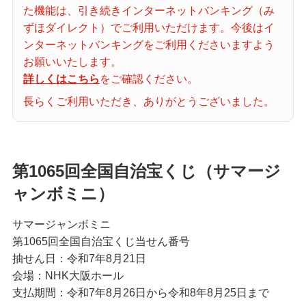
た機能は、引き続きインターネットバンキング（み
当せん番号案内
ずほダイレクト）でご利用いただけます。今後はイ
ンターネットバンキングをご利用くださいますよう
宝くじの購入・照会
お願いいたします。
詳しくはこちら
をご確認ください。
長らくご利用いただき、ありがとうございました。
宝くじ商品一覧
初めての方へ
第1065回全国自治宝くじ（サマージ
ャンボミニ）
みずほ銀行店舗・ATM
サマージャンボミニ
第1065回全国自治宝くじ当せん番号
抽せん日：令和7年8月21日
みずほATM宝くじサービス
会場：NHK大阪ホール
支払期間：令和7年8月26日から令和8年8月25日まで