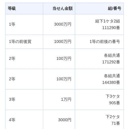
発売スケジュール
等級
当せん金額
組/番号
組下1ケタ2組
1等
3000万円
みずほ銀行について
111290番
1等の前後賞
1000万円
1等の前後の番号
各組共通
2等
100万円
171292番
各組共通
2等
100万円
144380番
下3ケタ
3等
1万円
905番
下2ケタ
4等
3000円
71番