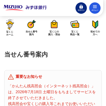
ログイン
メ
閉じる
みずほダイレクトログイン
当せん番号
宝くじの
宝くじ
初めての
宝くじ
案内
購入・照会
商品一覧
方へ
ホーム
インターネットで販売予定の宝くじ
当せん番号案内
当せん金の受取方法について
「金額が合わない」「入金されていない」にお答えします。
購入した宝くじの確認方法について
重要なお知らせ
「代金が引き落としされない」「購入明細に表示されない」にお答えしま
す。
「かんたん残高照会（インターネット残高照会）」
は、2026年7月18日 土曜日をもちましてサービスを
宝くじホーム
終了させていただきました。
残高照会や宝くじの購入等これまでお使いいただい